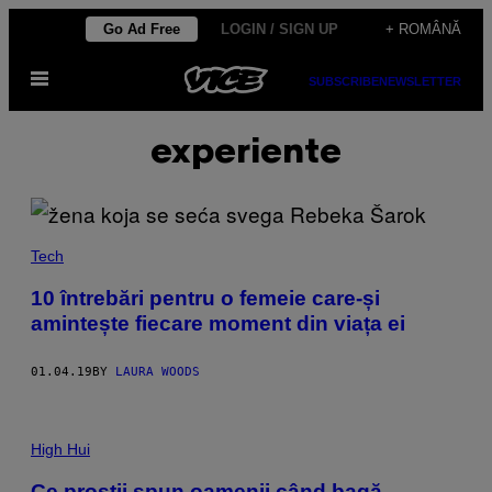
Skip
Go Ad Free
LOGIN / SIGN UP
+ ROMÂNĂ
to
Open
content
SUBSCRIBE
NEWSLETTER
Menu
experiente
Tech
10 întrebări pentru o femeie care-și
amintește fiecare moment din viața ei
01.04.19
BY
LAURA WOODS
High Hui
Ce prostii spun oamenii când bagă