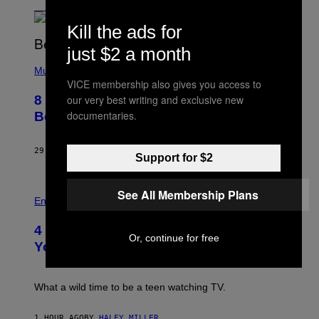
Kill the ads for
just $2 a month
(
P
Music
H
VICE membership also gives you access to
O
our very best writing and exclusive new
8 R&B Covers That Might Just Be
T
O
documentaries.
Better Than the Originals
B
Y
E
29 MINUTES AGO
BY
CALEB CATLIN
B
Support for $2
E
T
R
P
See All Membership Plans
O
H
Entertainment
B
O
E
T
4 Iconic MTV Shows From the 2000s
R
O
Or, continue for free
T
:
You Definitely Forgot About
S
P
/
E
R
T
E
E
What a wild time to be a teen watching TV.
D
R
F
K
E
R
1 HOUR AGO
BY
HALEY MILLER