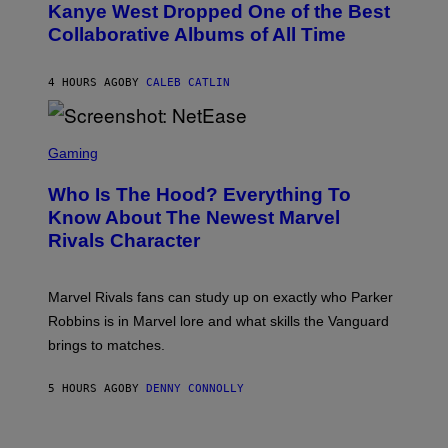
O
Kanye West Dropped One of the Best
/
B
N
Collaborative Albums of All Time
Y
B
D
C
A
U
N
4 HOURS AGO
BY
CALEB CATLIN
P
I
H
E
O
L
T
S
B
O
C
Gaming
O
B
R
C
A
E
Z
N
Who Is The Hood? Everything To
E
A
K
N
Know About The Newest Marvel
R
/
S
S
N
Rivals Character
H
K
B
O
I
C
T
/
U
:
G
N
Marvel Rivals fans can study up on exactly who Parker
N
E
I
E
T
Robbins is in Marvel lore and what skills the Vanguard
V
T
T
E
brings to matches.
E
Y
R
A
I
S
S
M
A
5 HOURS AGO
BY
DENNY CONNOLLY
E
A
L
G
V
E
I
S
A