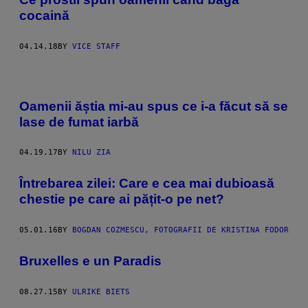
cocaină
04.14.18
BY
VICE STAFF
Oamenii ăștia mi-au spus ce i-a făcut să se
lase de fumat iarbă
04.19.17
BY
NILU ZIA
Întrebarea zilei: Care e cea mai dubioasă
chestie pe care ai pățit-o pe net?
05.01.16
BY
BOGDAN COZMESCU, FOTOGRAFII DE KRISTINA FODOR
Bruxelles e un Paradis
08.27.15
BY
ULRIKE BIETS