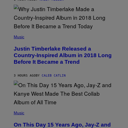
R
A
N
M
S
E
)
R
/
G
E
(
T
P
Music
T
H
Y
O
I
Justin Timberlake Released a
T
M
O
Country-Inspired Album in 2018 Long
A
B
G
Before It Became a Trend
Y
E
C
S
H
R
3 HOURS AGO
BY
CALEB CATLIN
I
S
T
O
P
H
E
(
R
P
Music
P
H
O
O
L
On This Day 15 Years Ago, Jay-Z and
T
K