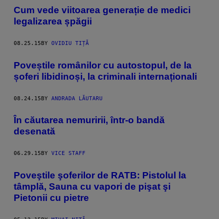
Cum vede viitoarea generație de medici
legalizarea șpăgii
08.25.15
BY
OVIDIU TIȚĂ
Poveștile românilor cu autostopul, de la
șoferi libidinoși, la criminali internaționali
08.24.15
BY
ANDRADA LĂUTARU
În căutarea nemuririi, într-o bandă
desenată
06.29.15
BY
VICE STAFF
Poveştile şoferilor de RATB: Pistolul la
tâmplă, Sauna cu vapori de pişat şi
Pietonii cu pietre