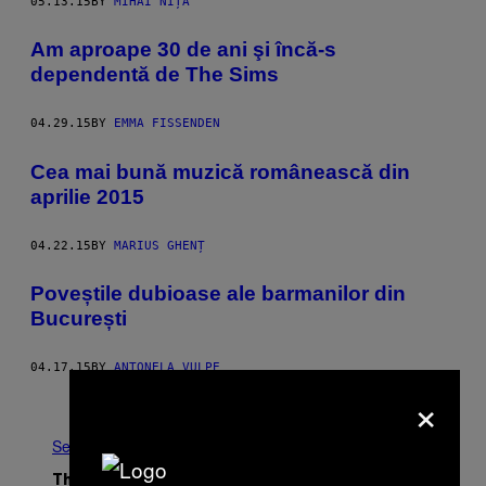
05.13.15
BY
MIHAI NIȚĂ
Am aproape 30 de ani şi încă-s
dependentă de The Sims
04.29.15
BY
EMMA FISSENDEN
Cea mai bună muzică românească din
aprilie 2015
04.22.15
BY
MARIUS GHENȚ
Poveștile dubioase ale barmanilor din
București
04.17.15
BY
ANTONELA VULPE
×
Older
See All
The Latest