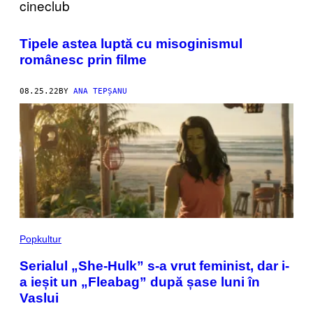
Tipele astea luptă cu misoginismul
românesc prin filme
08.25.22
BY
ANA TEPȘANU
Popkultur
Serialul „She-Hulk” s-a vrut feminist, dar i-
a ieșit un „Fleabag” după șase luni în
Vaslui