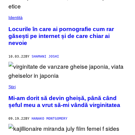
Identità
Locurile în care ai pornografie cum rar
găsești pe internet și de care chiar ai
nevoie
10.03.22
BY
SHAMANI JOSHI
Știri
Mi-am dorit să devin gheișă, până când
șeful meu a vrut să-mi vândă virginitatea
09.19.22
BY
HANAKO MONTGOMERY