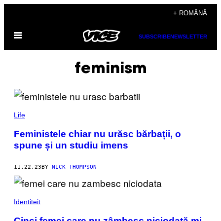
Skip
+ ROMÂNĂ
to
Open
content
SUBSCRIBE
NEWSLETTER
Menu
feminism
Life
Feministele chiar nu urăsc bărbații, o
spune și un studiu imens
11.22.23
BY
NICK THOMPSON
Identiteit
Cinci femei care nu zâmbesc niciodată mi-