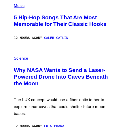
(
A
P
Music
H
O
5 Hip-Hop Songs That Are Most
T
O
Memorable for Their Classic Hooks
B
Y
S
12 HOURS AGO
BY
CALEB CATLIN
T
E
V
E
P
G
H
Science
R
O
A
T
Why NASA Wants to Send a Laser-
N
O
I
:
Powered Drone Into Caves Beneath
T
N
the Moon
Z
A
/
S
W
A
I
;
The LUX concept would use a fiber-optic tether to
R
D
E
R
explore lunar caves that could shelter future moon
I
P
M
bases.
I
A
X
G
E
E
12 HOURS AGO
BY
LUIS PRADA
L