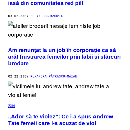
iasă din comunitatea red pill
03.02.23
BY
ZORAN BOGDANOVIC
Am renunțat la un job în corporație ca să
arăt frustrarea femeilor prin labii și sfârcuri
brodate
02.22.23
BY
RUXANDRA PĂTRAȘCU-MAIAN
Știri
„Ador să te violez”: Ce i-a spus Andrew
Tate femeii care l-a acuzat de viol