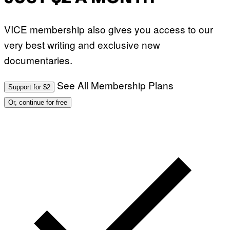
E
S
T
VICE membership also gives you access to our
I
O
very best writing and exclusive new
N
.
documentaries.
P
H
O
T
See All Membership Plans
Support for $2
O
:
Or, continue for free
M
A
R
T
I
N
B
E
R
N
E
T
T
I
/
A
F