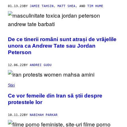
01.13.23
BY
JAMIE TAHSIN
,
MATT SHEA
, AND
TIM HUME
De ce tinerii români sunt atrași de vrăjelile
unora ca Andrew Tate sau Jordan
Peterson
12.06.22
BY
ANDREI GUDU
Știri
Ce vor femeile din Iran să știi despre
protestele lor
10.11.22
BY
NABIHAH PARKAR