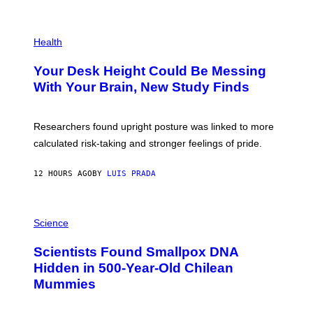
)
/
G
E
P
T
H
Health
T
O
Y
T
I
Your Desk Height Could Be Messing
O
M
:
With Your Brain, New Study Finds
A
B
G
A
E
T
S
U
Researchers found upright posture was linked to more
H
calculated risk-taking and stronger feelings of pride.
A
N
T
12 HOURS AGO
BY
LUIS PRADA
O
K
E
R
A
/
M
Science
G
U
E
C
Scientists Found Smallpox DNA
T
H
T
,
Hidden in 500-Year-Old Chilean
Y
M
I
Mummies
U
M
C
A
H
G