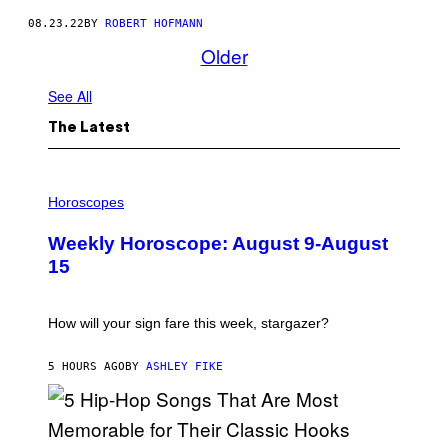
08.23.22
BY
ROBERT HOFMANN
Older
See All
The Latest
I
L
Horoscopes
L
U
Weekly Horoscope: August 9-August
S
T
15
R
A
T
I
How will your sign fare this week, stargazer?
O
N
B
5 HOURS AGO
BY
ASHLEY FIKE
Y
R
E
E
S