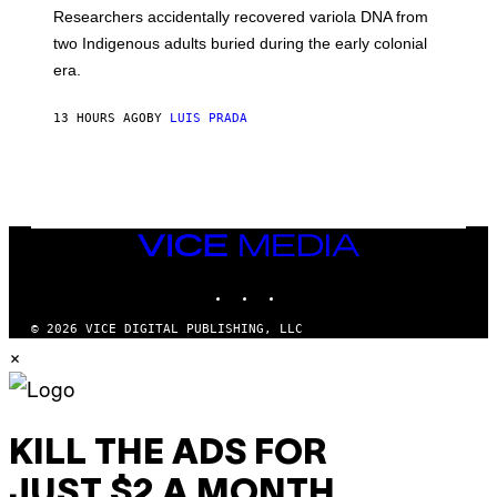
O
Researchers accidentally recovered variola DNA from
E
L
S
D
two Indigenous adults buried during the early colonial
E
era.
R
C
H
13 HOURS AGO
BY
LUIS PRADA
I
L
E
A
N
M
U
M
VICE
M
MEDIA
Y
INSTAGRAM
TIKTOK
YOUTUBE
T
H
A
© 2026 VICE DIGITAL PUBLISHING, LLC
N
×
T
H
O
S
E
I
KILL THE ADS FOR
N
Q
JUST $2 A MONTH
U