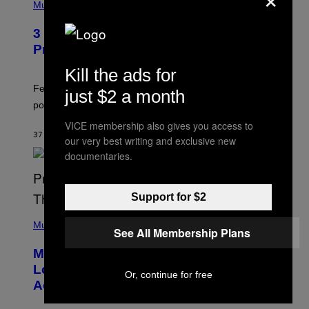
P
Music
H
O
3 Insufferable Pop Music Tropes That
T
O
Predate the Gen Alpha Melody
B
Y
Kill the ads for
M
A
Featuring some of the worst Millennial-era offenses in
just $2 a month
R
pop music clichés.
C
B
VICE membership also gives you access to
R
37 MINUTES AGO
BY
LAUREN BOISVERT
O
our very best writing and exclusive new
U
documentaries.
S
S
E
L
Support for $2
Y
/
(
R
P
Music
See All Membership Plans
E
H
D
O
Monoculture is Dead, and
F
T
E
O
Lollapalooza Proved Why That’s
R
Or, continue for free
V
N
Actually a Great Thing
I
S
A
)
T