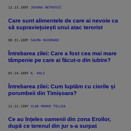
12.13.16
BY
JOVANA NETKOVIĆ
​Care sunt alimentele de care ai nevoie ca
să supraviețuiești unui atac terorist
08.31.16
BY
SALMA HAIDRANI
Întrebarea zilei: Care a fost cea mai mare
tâmpenie pe care ai făcut-o din iubire?
02.24.16
BY
K. KALI
Întrebarea zilei: Cum luptăm cu ciorile și
porumbeii din Timișoara?
12.22.15
BY
VLAD MARKO TOLLEA
Ce au înțeles oamenii din zona Eroilor,
după ce terenul din jur s-a surpat