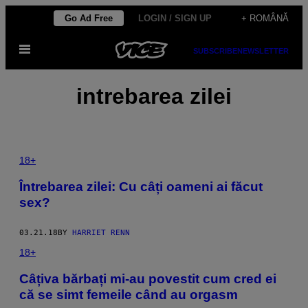
Skip
Go Ad Free
LOGIN / SIGN UP
+ ROMÂNĂ
to
Open
content
SUBSCRIBE
NEWSLETTER
Menu
intrebarea zilei
18+
Întrebarea zilei: Cu câți oameni ai făcut
sex?
03.21.18
BY
HARRIET RENN
18+
​Câțiva bărbați mi-au povestit cum cred ei
că se simt femeile când au orgasm