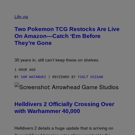
Life via
Two Pokemon TCG Restocks Are Live
On Amazon—Catch ‘Em Before
They’re Gone
30 years in, still can’t keep these on shelves.
1 HOUR AGO
BY
SAM WATANUKI
| REVIEWED BY
YSOLT USIGAN
S
C
R
Helldivers 2 Officially Crossing Over
E
with Warhammer 40,000
E
N
S
H
Helldivers 2 details a huge update that is arriving on
O
T