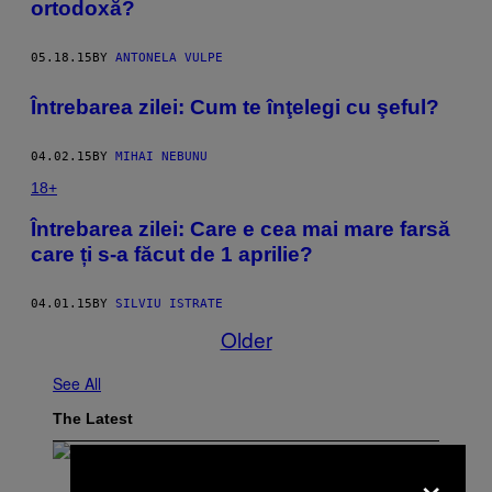
ortodoxă?
05.18.15
BY
ANTONELA VULPE
Întrebarea zilei: Cum te înţelegi cu şeful?
04.02.15
BY
MIHAI NEBUNU
18+
Întrebarea zilei: Care e cea mai mare farsă
care ți s-a făcut de 1 aprilie?
04.01.15
BY
SILVIU ISTRATE
Older
See All
The Latest
×
(