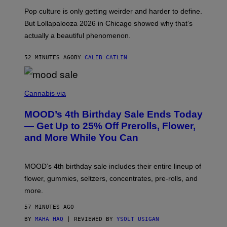
-
Pop culture is only getting weirder and harder to define.
M
O
But Lollapalooza 2026 in Chicago showed why that’s
B
actually a beautiful phenomenon.
I
L
E
52 MINUTES AGO
BY
CALEB CATLIN
)
C
O
Cannabis via
U
R
MOOD’s 4th Birthday Sale Ends Today
T
E
— Get Up to 25% Off Prerolls, Flower,
S
and More While You Can
Y
O
F
M
MOOD’s 4th birthday sale includes their entire lineup of
O
O
flower, gummies, seltzers, concentrates, pre-rolls, and
D
more.
57 MINUTES AGO
BY
MAHA HAQ
| REVIEWED BY
YSOLT USIGAN