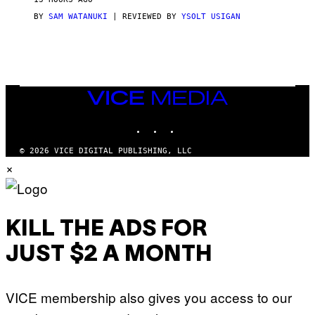
A
S
BY
SAM WATANUKI
| REVIEWED BY
YSOLT USIGAN
/
N
I
N
T
E
N
VICE
D
MEDIA
O
INSTAGRAM
TIKTOK
YOUTUBE
© 2026 VICE DIGITAL PUBLISHING, LLC
×
KILL THE ADS FOR
JUST $2 A MONTH
VICE membership also gives you access to our