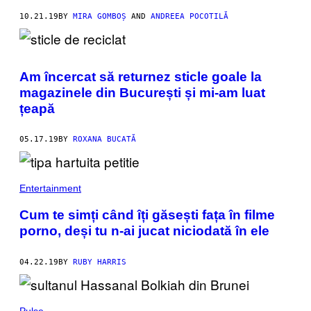
10.21.19
BY
MIRA GOMBOȘ
AND
ANDREEA POCOTILĂ
Am încercat să returnez sticle goale la
magazinele din București și mi-am luat
țeapă
05.17.19
BY
ROXANA BUCATĂ
Entertainment
Cum te simți când îți găsești fața în filme
porno, deși tu n-ai jucat niciodată în ele
04.22.19
BY
RUBY HARRIS