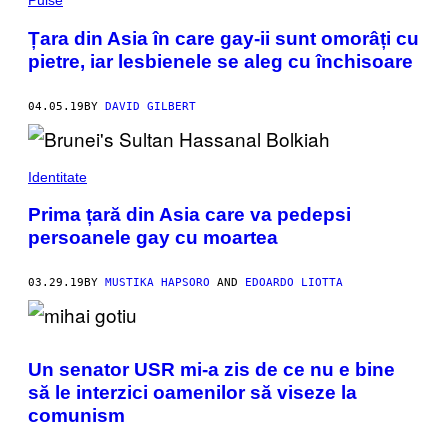
Pulse
Țara din Asia în care gay-ii sunt omorâți cu
pietre, iar lesbienele se aleg cu închisoare
04.05.19
BY
DAVID GILBERT
Identitate
Prima țară din Asia care va pedepsi
persoanele gay cu moartea
03.29.19
BY
MUSTIKA HAPSORO
AND
EDOARDO LIOTTA
Un senator USR mi-a zis de ce nu e bine
să le interzici oamenilor să viseze la
comunism