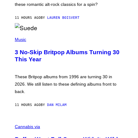
U
these romantic alt-rock classics for a spin?
T
S
O
11 HOURS AGO
BY
LAUREN BOISVERT
N
/
R
E
P
D
H
Music
F
O
E
T
R
3 No-Skip Britpop Albums Turning 30
O
N
B
This Year
S
Y
)
N
I
E
These Britpop albums from 1996 are turning 30 in
L
2026. We still listen to these defining albums front to
S
V
back.
A
N
I
11 HOURS AGO
BY
DAN MILAM
P
E
R
C
E
O
Cannabis via
N
U
/
R
G