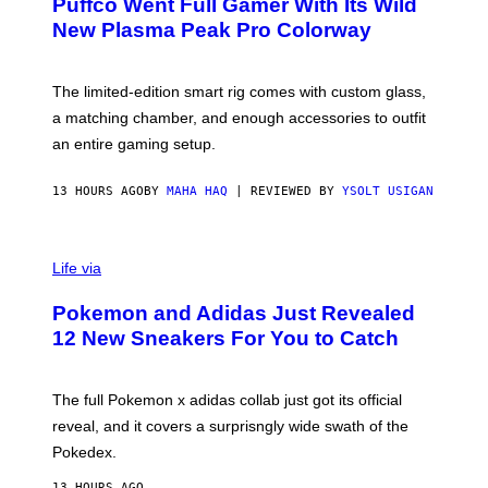
Puffco Went Full Gamer With Its Wild
T
E
E
T
New Plasma Peak Pro Colorway
S
T
Y
Y
O
I
F
M
The limited-edition smart rig comes with custom glass,
P
A
a matching chamber, and enough accessories to outfit
U
G
F
E
an entire gaming setup.
F
S
C
O
13 HOURS AGO
BY
MAHA HAQ
| REVIEWED BY
YSOLT USIGAN
V
I
Life via
A
P
Pokemon and Adidas Just Revealed
O
K
12 New Sneakers For You to Catch
E
M
O
N
The full Pokemon x adidas collab just got its official
/
reveal, and it covers a surprisngly wide swath of the
A
D
Pokedex.
I
D
13 HOURS AGO