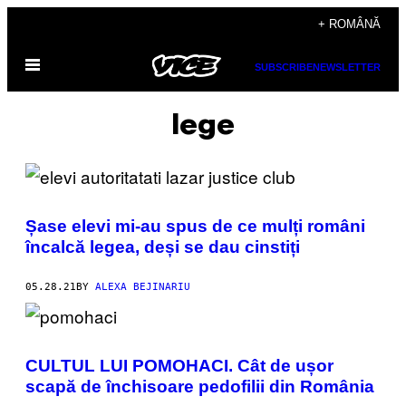
Skip
+ ROMÂNĂ
to
Open
content
SUBSCRIBE
NEWSLETTER
Menu
lege
Șase elevi mi-au spus de ce mulți români
încalcă legea, deși se dau cinstiți
05.28.21
BY
ALEXA BEJINARIU
CULTUL LUI POMOHACI. Cât de ușor
scapă de închisoare pedofilii din România