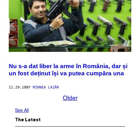
Nu s-a dat liber la arme în România, dar și
un fost deținut își va putea cumpăra una
11.29.18
BY
MIHNEA LAZĂR
Older
See All
The Latest
I