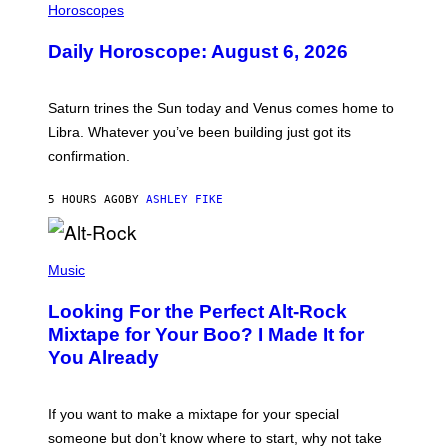
L
Horoscopes
L
U
Daily Horoscope: August 6, 2026
S
T
R
A
Saturn trines the Sun today and Venus comes home to
T
I
Libra. Whatever you’ve been building just got its
O
confirmation.
N
B
Y
5 HOURS AGO
BY
ASHLEY FIKE
R
E
E
S
(
A
P
Music
.
H
O
Looking For the Perfect Alt-Rock
T
O
Mixtape for Your Boo? I Made It for
B
You Already
Y
M
I
C
If you want to make a mixtape for your special
K
H
someone but don’t know where to start, why not take