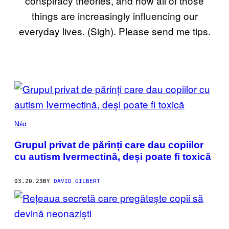
conspiracy theories, and how all of those
things are increasingly influencing our
everyday lives. (Sigh). Please send me tips.
POSTS
BY
THIS
Νέα
AUTHOR
Grupul privat de părinți care dau copiilor
cu autism Ivermectină, deși poate fi toxică
03.20.23
BY
DAVID GILBERT