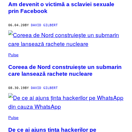
Am devenit o victimă a sclaviei sexuale
prin Facebook
06.04.20
BY
DAVID GILBERT
Pulse
Coreea de Nord construiește un submarin
care lansează rachete nucleare
08.30.19
BY
DAVID GILBERT
Pulse
De ce ai ajuns ținta hackerilor pe