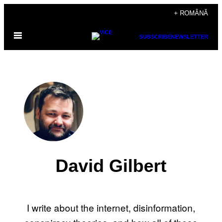
Skip
+ ROMÂNĂ
to
Open
content
SUBSCRIBE
NEWSLETTER
Menu
David Gilbert
I write about the internet, disinformation,