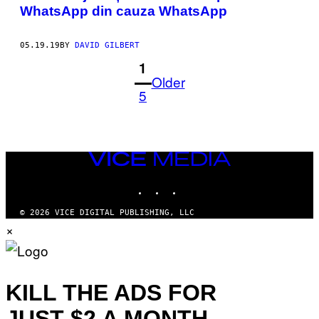
WhatsApp din cauza WhatsApp
05.19.19
BY
DAVID GILBERT
1
Older
5
VICE
MEDIA
INSTAGRAM
TIKTOK
YOUTUBE
© 2026 VICE DIGITAL PUBLISHING, LLC
×
KILL THE ADS FOR
JUST $2 A MONTH