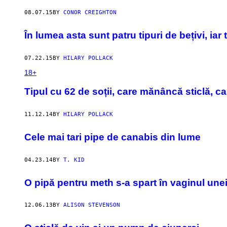
08.07.15
BY
CONOR CREIGHTON
În lumea asta sunt patru tipuri de bețivi, iar t
07.22.15
BY
HILARY POLLACK
18+
​Tipul cu 62 de soții, care mănâncă sticlă, c
11.12.14
BY
HILARY POLLACK
Cele mai tari pipe de canabis din lume
04.23.14
BY
T. KID
O pipă pentru meth s-a spart în vaginul une
12.06.13
BY
ALISON STEVENSON