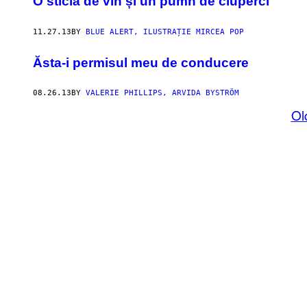
O sticlă de vin și un pumn de ciuperci
11.27.13
BY
BLUE ALERT, ILUSTRAȚIE MIRCEA POP
Ăsta-i permisul meu de conducere
08.26.13
BY
VALERIE PHILLIPS, ARVIDA BYSTRÖM
Ol