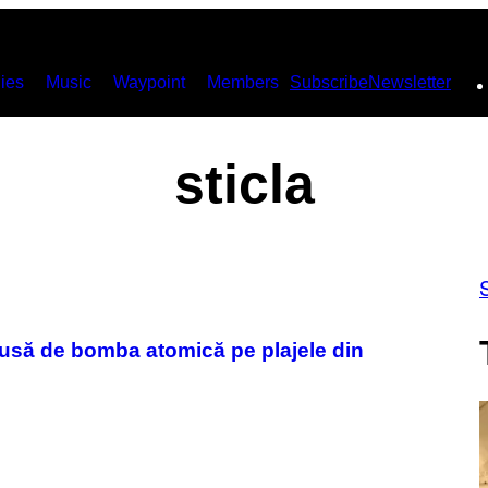
ies
Music
Waypoint
Members
Subscribe
Newsletter
sticla
dusă de bomba atomică pe plajele din