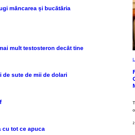
rugi mâncarea și bucătăria
mai mult testosteron decât tine
I
M
L
A
G
E
i de sute de mii de dolari
:
N
I
C
K
D
f
T
O
V
o
E
2
a cu tot ce apuca