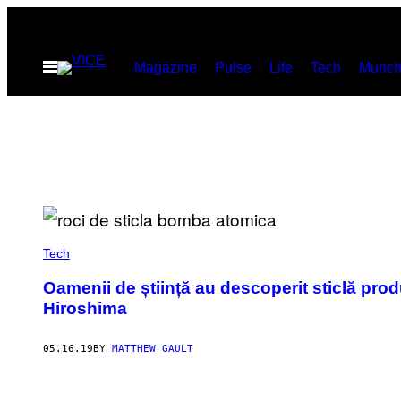
Skip
to
Open
Magazine
Pulse
Life
Tech
Munch
content
Menu
Tech
Oamenii de știință au descoperit sticlă pro
Hiroshima
05.16.19
BY
MATTHEW GAULT