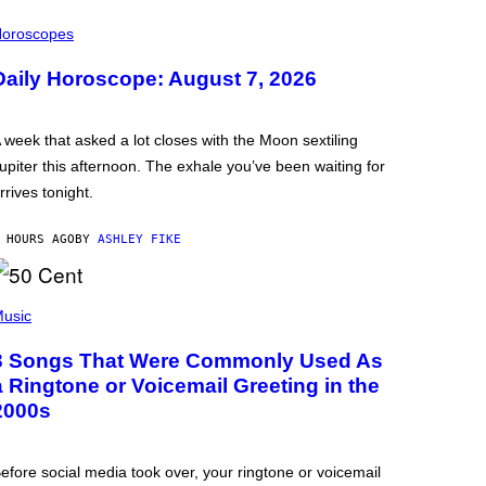
oroscopes
Daily Horoscope: August 7, 2026
 week that asked a lot closes with the Moon sextiling
upiter this afternoon. The exhale you’ve been waiting for
rrives tonight.
 HOURS AGO
BY
ASHLEY FIKE
usic
3 Songs That Were Commonly Used As
a Ringtone or Voicemail Greeting in the
2000s
efore social media took over, your ringtone or voicemail