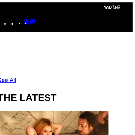
+ ROMÂNĂ
Instagram
TikTok
YouTube
Google
Google
Discover
Top
Posts
See All
THE LATEST