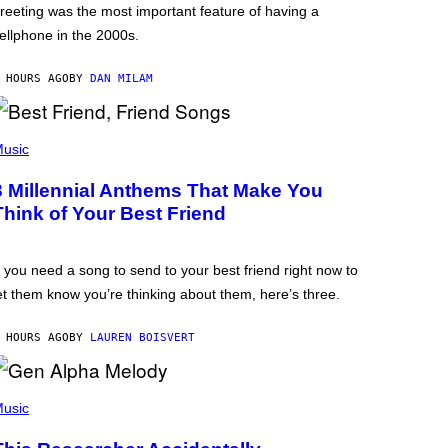
reeting was the most important feature of having a
ellphone in the 2000s.
 HOURS AGO
BY
DAN MILAM
usic
3 Millennial Anthems That Make You
Think of Your Best Friend
f you need a song to send to your best friend right now to
et them know you’re thinking about them, here’s three.
 HOURS AGO
BY
LAUREN BOISVERT
usic