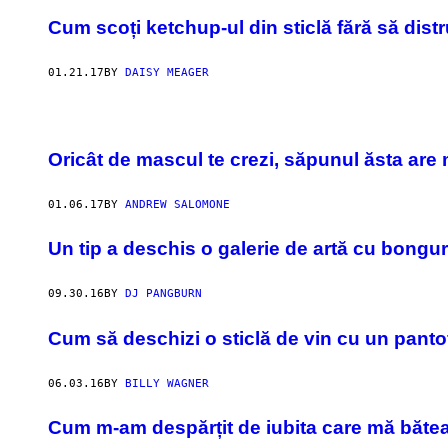
Cum scoți ketchup-ul din sticlă fără să dist
01.21.17
BY
DAISY MEAGER
Oricât de mascul te crezi, săpunul ăsta are 
01.06.17
BY
ANDREW SALOMONE
Un tip a deschis o galerie de artă cu bongur
09.30.16
BY
DJ PANGBURN
Cum să deschizi o sticlă de vin cu un panto
06.03.16
BY
BILLY WAGNER
​Cum m-am despărțit de iubita care mă băte