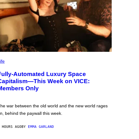
ife
Fully-Automated Luxury Space
Capitalism—This Week on VICE:
Members Only
he war between the old world and the new world rages
n, behind the paywall this week.
 HOURS AGO
BY
EMMA GARLAND