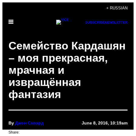
Skip
+ RUSSIAN
to
Open
content
SUBSCRIBE
NEWSLETTER
Menu
Семейство Кардашян
– моя прекрасная,
мрачная и
извращённая
фантазия
By
Джон Савард
June 8, 2016, 10:19am
Share: