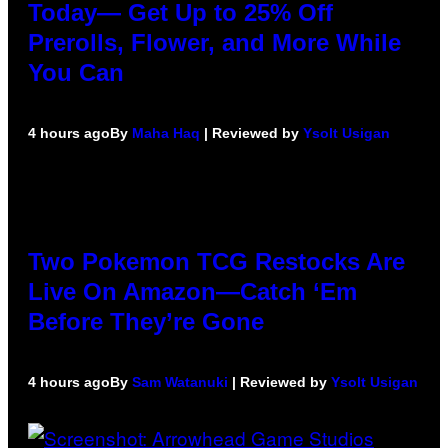
Today— Get Up to 25% Off
Prerolls, Flower, and More While
You Can
4 hours ago
By
Maha Haq
| Reviewed by
Ysolt Usigan
Two Pokemon TCG Restocks Are
Live On Amazon—Catch ‘Em
Before They’re Gone
4 hours ago
By
Sam Watanuki
| Reviewed by
Ysolt Usigan