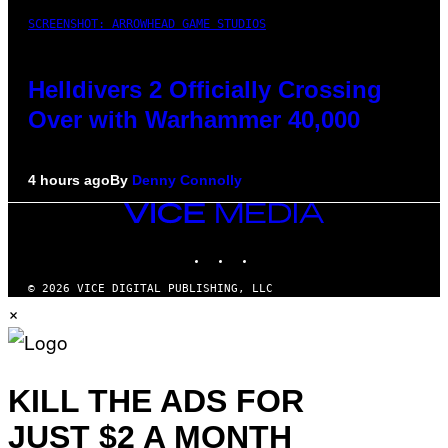
SCREENSHOT: ARROWHEAD GAME STUDIOS
Helldivers 2 Officially Crossing
Over with Warhammer 40,000
4 hours ago
By
Denny Connolly
VICE
MEDIA
INSTAGRAM
TIKTOK
YOUTUBE
© 2026 VICE DIGITAL PUBLISHING, LLC
×
KILL THE ADS FOR
JUST $2 A MONTH