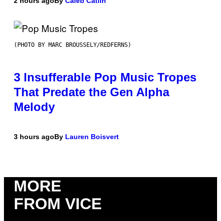
2 hours ago
By
Caleb Catlin
(PHOTO BY MARC BROUSSELY/REDFERNS)
3 Insufferable Pop Music Tropes
That Predate the Gen Alpha
Melody
3 hours ago
By
Lauren Boisvert
MORE
FROM VICE