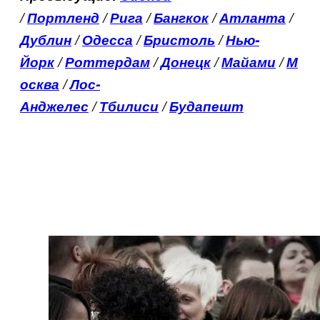
/
Портленд
/
Рига
/
Бангкок
/
Атланта
/
Дублин
/
Одесса
/
Бристоль
/
Нью-
Йорк
/
Роттердам
/
Донецк
/
Майами
/
М
осква
/
Лос-
Анджелес
/
Тбилиси
/
Будапешт