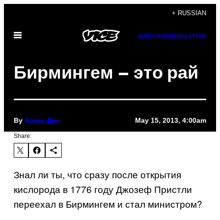
Skip
+ RUSSIAN
to
Open
content
SUBSCRIBE
NEWSLETTER
Menu
Бирмингем – это рай
By
May 15, 2013, 4:00am
Алекс Дин
Share:
Знал ли ты, что сразу после открытия
кислорода в 1776 году Джозеф Пристли
переехал в Бирмингем и стал министром?