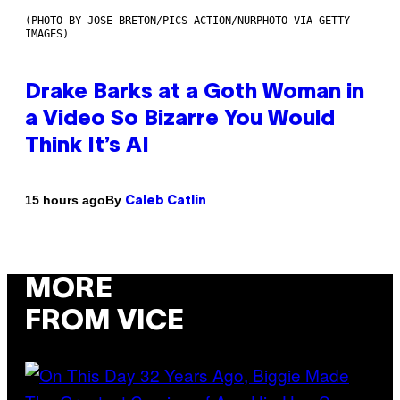
(PHOTO BY JOSE BRETON/PICS ACTION/NURPHOTO VIA GETTY
IMAGES)
Drake Barks at a Goth Woman in
a Video So Bizarre You Would
Think It’s AI
By
15 hours ago
Caleb Catlin
MORE
FROM VICE