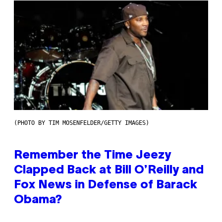
(PHOTO BY TIM MOSENFELDER/GETTY IMAGES)
Remember the Time Jeezy
Clapped Back at Bill O’Reilly and
Fox News in Defense of Barack
Obama?