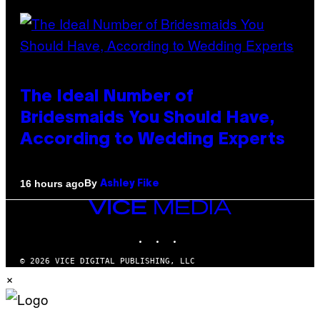
The Ideal Number of
Bridesmaids You Should Have,
According to Wedding Experts
By
16 hours ago
Ashley Fike
VICE
MEDIA
INSTAGRAM
TIKTOK
YOUTUBE
© 2026 VICE DIGITAL PUBLISHING, LLC
×