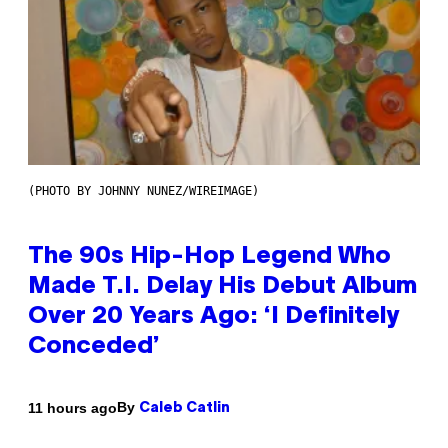
(PHOTO BY JOHNNY NUNEZ/WIREIMAGE)
The 90s Hip-Hop Legend Who
Made T.I. Delay His Debut Album
Over 20 Years Ago: ‘I Definitely
Conceded’
By
11 hours ago
Caleb Catlin