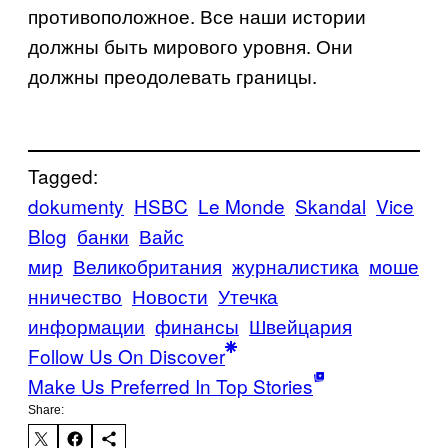
противоположное. Все наши истории
должны быть мирового уровня. Они
должны преодолевать границы.
Tagged:
dokumenty
HSBC
Le Monde
Skandal
Vice
Blog
банки
Вайс
мир
Великобритания
журналистика
моше
нничество
Новости
Утечка
информации
финансы
Швейцария
Follow Us On Discover
Make Us Preferred In Top Stories
Share: