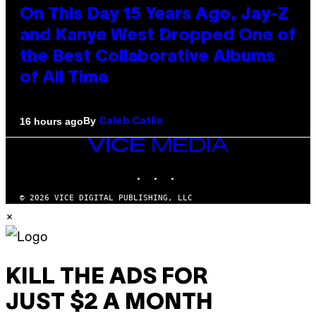
On This Day 15 Years Ago, Jay-Z
and Kanye West Dropped One of
the Best Collaborative Albums
of All Time
By
16 hours ago
Caleb Catlin
VICE
MEDIA
INSTAGRAM
TIKTOK
YOUTUBE
© 2026 VICE DIGITAL PUBLISHING, LLC
×
KILL THE ADS FOR
JUST $2 A MONTH