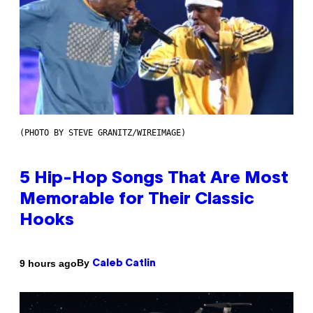
(PHOTO BY STEVE GRANITZ/WIREIMAGE)
5 Hip-Hop Songs That Are Most
Memorable for Their Classic
Hooks
By
9 hours ago
Caleb Catlin