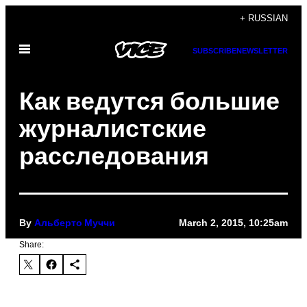
Skip
+ RUSSIAN
to
Open
content
SUBSCRIBE
NEWSLETTER
Menu
Как ведутся большие
журналистские
расследования
By
March 2, 2015, 10:25am
Альберто Муччи
Share: