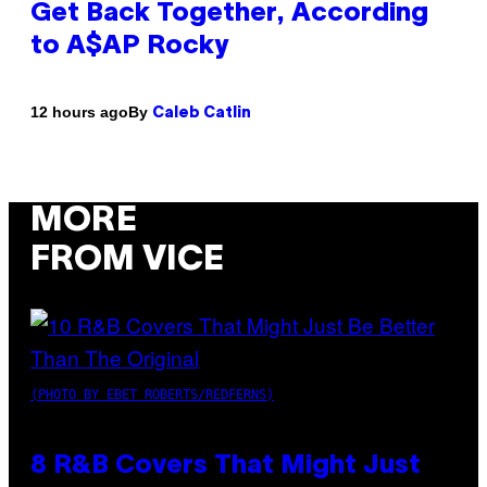
Get Back Together, According
to A$AP Rocky
By
12 hours ago
Caleb Catlin
MORE
FROM VICE
(PHOTO BY EBET ROBERTS/REDFERNS)
8 R&B Covers That Might Just