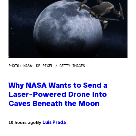
PHOTO: NASA; DR PIXEL / GETTY IMAGES
Why NASA Wants to Send a
Laser-Powered Drone Into
Caves Beneath the Moon
By
10 hours ago
Luis Prada