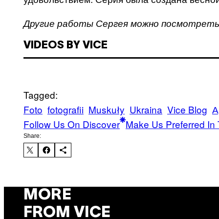
Другие работы Сергея можно посмотрет
VIDEOS BY VICE
Tagged:
Foto
fotografii
Muskuły
Ukraina
Vice Blog
А
Follow Us On Discover
Make Us Preferred In 
Share:
MORE
FROM VICE