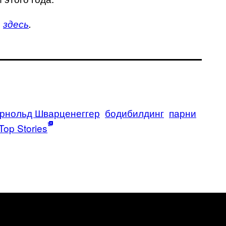
ь
здесь
.
рнольд Шварценеггер
бодибилдинг
парни
Top Stories