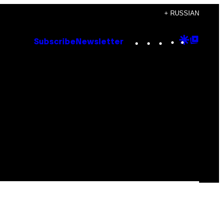
+ RUSSIAN
Instagram
TikTok
YouTube
Google
Goog
Subscribe
Newsletter
Discove
Top
Posts