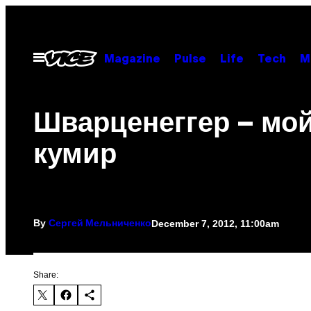
Skip
to
content
Open
Magazine
Pulse
Life
Tech
M
Menu
Шварценеггер – мо
кумир
By
December 7, 2012, 11:00am
Сергей Мельниченко
Share: