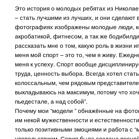
Это история о молодых ребятах из Николае
– стать лучшими из лучших, и они сделают в
фотографиях изображены молодые люди, ко
акробатикой, фитнесом, а так же бодибилди
рассказать мне о том, какую роль в жизни иг
меня мой спорт – это то, чем я живу. Ежедн
меня к успеху. Спорт вообще дисциплинируе
труда, ценность выбора. Всегда хотел ста
колоссальным, чем рядовым представителе
выкладываюсь на максимум, потому что хоч
пьедестале, а над собой”.
Почему мои “модели ” обнажённые на фотог
им некой мужественности и естественности
только позитивными эмоциями и работа с “
удовольствием. Серия была создана весной