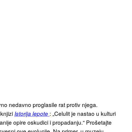
ivno nedavno proglasile rat protiv njega.
 knjizi
: „Celulit je nastao u kulturi
Istorija lepote
anije opire oskudici i propadanju.“ Prošetajte
 svesni ove evolucije. Na primer, u muzeju