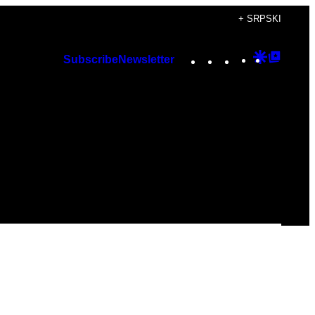
+ SRPSKI
Instagram
TikTok
YouTube
Google
Googl
Subscribe
Newsletter
Discover
Top
Posts