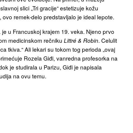
vnoj slici „Tri gracije“ estetizuje kožu
 ovo remek-delo predstavljalo je ideal lepote.
ala je u Francuskoj krajem 19. veka. Njeno prvo
uskom medicinskom rečniku
. Celulit
Littré & Robin
ica tkiva.“ Ali lekari su tokom tog perioda „ovaj
, primećuje Rozela Giđi, vanredna profesorka na
ok je studirala u Parizu, Giđi je napisala
studija na ovu temu.