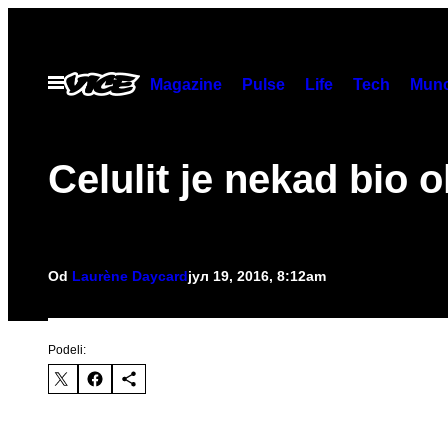
Скочи
на
садржај
Otvori
Magazine
Pulse
Life
Tech
Munc
Meni
​Celulit je nekad bio o
Od
Laurène Daycard
јул 19, 2016, 8:12am
Podeli: