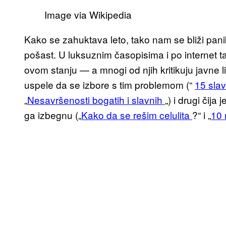
Image via Wikipedia
Kako se zahuktava leto, tako nam se bliži panik
pošast. U luksuznim časopisima i po internet
ovom stanju — a mnogi od njih kritikuju javne l
uspele da se izbore s tim problemom (“
15 slav
„
Nesavršenosti bogatih i slavnih
„) i drugi či
ga izbegnu („
Kako da se rešim celulita
?“ i „
10 