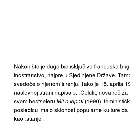
Nakon što je dugo bio isključivo francuska briga,
inostranstvo, najpre u Sjedinjene Države. Ta
svedoče o njenom širenju. Tako je 15. aprila 
naslovnoj strani napisalo: „Celulit, nova reč za
svom bestseleru
(1990), feminističk
Mit o lepoti
posledicu imalo sklonost popularne kulture da 
kao „stanje“.