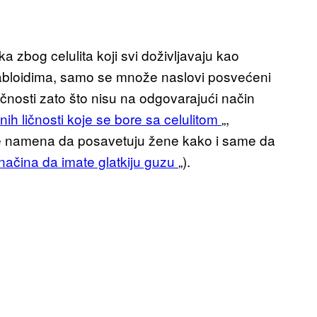
a zbog celulita koji svi doživljavaju kao
 tabloidima, samo se množe naslovi posvećeni
ičnosti zato što nisu na odgovarajući način
nih ličnosti koje se bore sa celulitom
„,
ja je namena da posavetuju žene kako i same da
načina da imate glatkiju guzu
„).