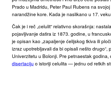
Prado u Madridu, Peter Paul Rubens na svojoj sla
narandžine kore. Kada je naslikano u 17. veku,
Čak je i reč „celulit“ relativno skorašnja: nast
pojavljivanje datira iz 1873. godine, u franc
je opisan kao „zapaljenje ćelijskog tkiva ili ploč
izraz upotrebljavali da bi opisali nešto drugo“
Univerzitetu u Bolonji. Pre petnaestak godina, d
disertaciju
o istoriji celulita — jednu od retkih 