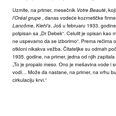
Uzmite, na primer, mesečnik
, ko
Votre Beauté
, danas vodeće kozmetičke firme
l’Oréal grupe
,
. Još u februaru 1933. godine,
Lancôme
Kiehl’s
potpisan sa „Dr Debek“. Celulit je opisan kao m
ne uspevamo da se izborimo“. Prema rečima ov
otkloni nikakva vežba. Čitateljke su odmah po
1935. godine, na primer, jedna od njih zapitala 
„To je propalo meso. Ono je mešavina vode i sups
vodi… Može da nastane, na primer, na vrhu buti
cirkulaciju krvi.“