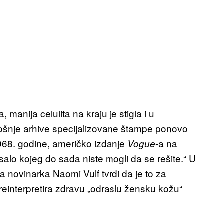
 manija celulita na kraju je stigla i u
mošnje arhive specijalizovane štampe ponovo
1968. godine, američko izdanje
-a
na
Vogue
 salo kojeg do sada niste mogli da se rešite.“ U
a novinarka Naomi Vulf tvrdi da je to za
reinterpretira zdravu „odraslu žensku kožu“