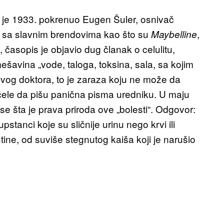
ji je 1933. pokrenuo Eugen Šuler, osnivač
 sa slavnim brendovima kao što su
,
Maybelline
 časopis je objavio dug članak o celulitu,
ešavina „vode, taloga, toksina, sala, sa kojim
og doktora, to je zaraza koju ne može da
čele da pišu panična pisma uredniku. U maju
se šta je prava priroda ove „bolesti“. Odgovor:
tanci koje su sličnije urinu nego krvi ili
ne, od suviše stegnutog kaiša koji je narušio