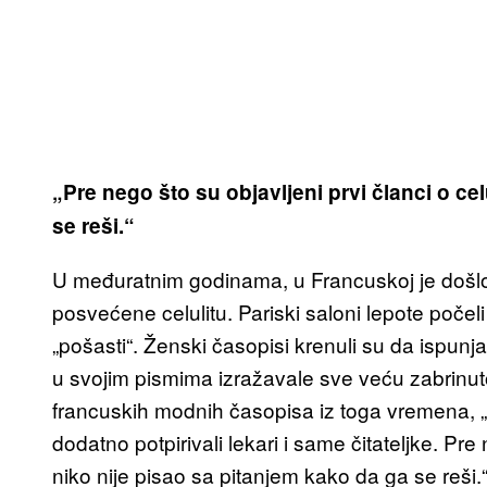
„Pre nego što su objavljeni prvi članci o cel
se reši.“
U međuratnim godinama, u Francuskoj je došlo
posvećene celulitu. Pariski saloni lepote počeli
„pošasti“. Ženski časopisi krenuli su da ispunja
u svojim pismima izražavale sve veću zabrinutos
francuskih modnih časopisa iz toga vremena, „
dodatno potpirivali lekari i same čitateljke. Pre 
niko nije pisao sa pitanjem kako da ga se reši.