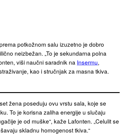
 prema potkožnom salu izuzetno je dobro
rilično neizbežan. „To je sekundarna polna
fonten, viši naučni saradnik na
Insermu
,
straživanje, kao i stručnjak za masna tkiva.
et žena poseduju ovu vrstu sala, koje se
u. To je korisna zaliha energije u slučaju
ugačije je od muške“, kaže Lafonten. „Celulit se
rušavaju skladnu homogenost tkiva.“