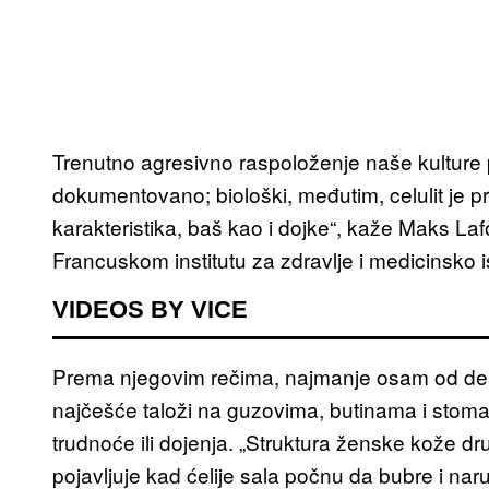
Trenutno agresivno raspoloženje naše kulture
dokumentovano; biološki, međutim, celulit je p
karakteristika, baš kao i dojke“, kaže Maks La
Francuskom institutu za zdravlje i medicinsko i
VIDEOS BY VICE
Prema njegovim rečima, najmanje osam od des
najčešće taloži na guzovima, butinama i stomak
trudnoće ili dojenja. „Struktura ženske kože dr
pojavljuje kad ćelije sala počnu da bubre i na