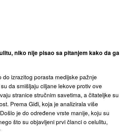
ulitu, niko nije pisao sa pitanjem kako da ga
 do izrazitog porasta medijske pažnje
 su da smišljaju ciljane lekove protiv ove
vaju stranice stručnim savetima, a čitateljke su
t. Prema Giđi, koja je analizirala više
Došlo je do određene vrste manije, koju su
nego što su objavljeni prvi članci o celulitu,
“