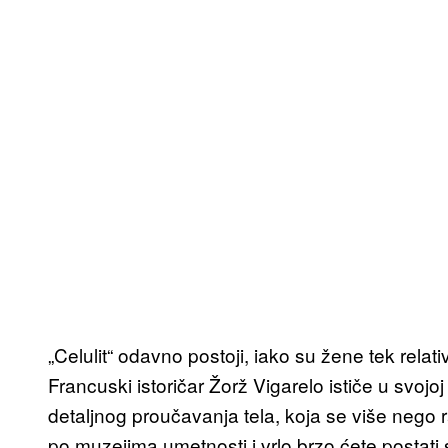
„Celulit“ odavno postoji, iako su žene tek relat
Francuski istoričar Žorž Vigarelo ističe u svojoj
detaljnog proučavanja tela, koja se više nego r
po muzejima umetnosti i vrlo brzo ćete postati