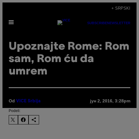
Скочи
+ SRPSKI
на
Otvori
садржај
SUBSCRIBE
NEWSLETTER
Meni
Upoznajte Rome: Rom
sam, Rom ću da
umrem
Od
јун 2, 2016, 3:28pm
VICE Srbija
Podeli: