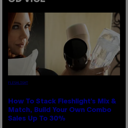
FLESHLIGHT
How To Stack Fleshlight’s Mix &
Match, Build Your Own Combo
Sales Up To 30%