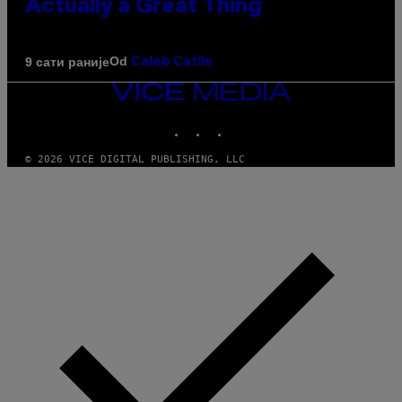
Actually a Great Thing
Od
9 сати раније
Caleb Catlin
VICE
MEDIA
INSTAGRAM
TIKTOK
YOUTUBE
© 2026 VICE DIGITAL PUBLISHING, LLC