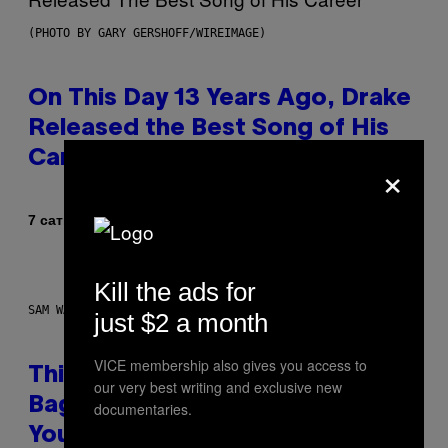
(PHOTO BY GARY GERSHOFF/WIREIMAGE)
On This Day 13 Years Ago, Drake
Released the Best Song of His
Career
×
Od
7 сати раније
Caleb Catlin
Kill the ads for
SAM WATANUKI FOR VICE
just $2 a month
VICE membership also gives you access to
This Discreet Lockable Sex Toy
our very best writing and exclusive new
Bag Is the Nightstand Upgrade
documentaries.
Your Play Drawer Needs