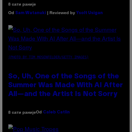
8 сати раније
Od
| Reviewed by
Sam Watanuki
Ysolt Usigan
(PHOTO BY TIM MOSENFELDER/GETTY IMAGES)
So, Uh, One of the Songs of the
Summer Was Made With AI After
All—and the Artist Is Not Sorry
Od
8 сати раније
Caleb Catlin