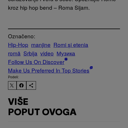
kroz hip hop bend – Roma Sijam.
Označeno:
Hip-Hop
manjine
Romi și etenia
romă
Srbija
video
Музика
Follow Us On Discover
Make Us Preferred In Top Stories
Podeli:
VIŠE
POPUT OVOGA