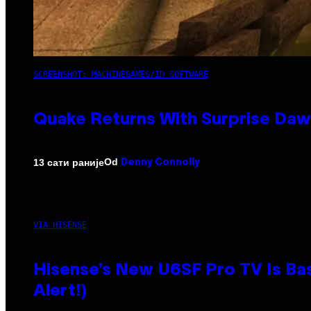
SCREENSHOT: MACHINEGAMES/ID SOFTWARE
Quake Returns With Surprise Da
Od
13 сати раније
Denny Connolly
VIA HISENSE
Hisense’s New U6SF Pro TV Is Bas
Alert!)