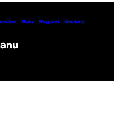
unchies
Music
Waypoint
Members
danu