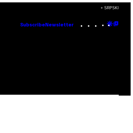
+ SRPSKI
Instagram
TikTok
YouTube
Google
Goog
Subscribe
Newsletter
Discove
Top
Posts