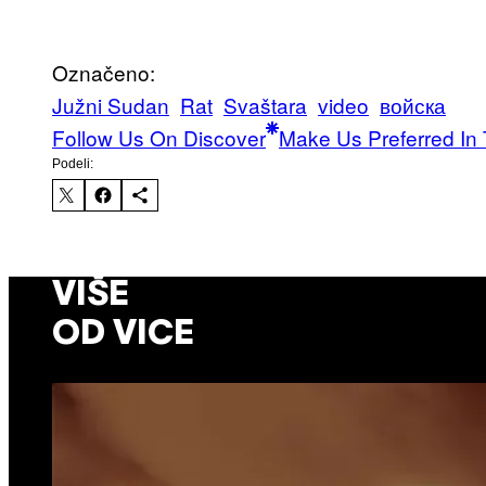
Označeno:
Južni Sudan
Rat
Svaštara
video
войска
Follow Us On Discover
Make Us Preferred In 
Podeli:
VIŠE
OD VICE