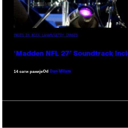
PHOTO BY NICK LAHAM/GETTY IMAGES
‘Madden NFL 27’ Soundtrack Inclu
Od
14 сати раније
Dan Milam