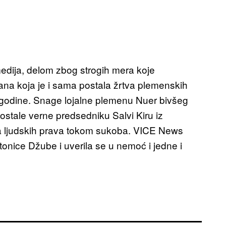
medija, delom zbog strogih mera koje
a koja je i sama postala žrtva plemenskih
 godine. Snage lojalne plemenu Nuer bivšeg
ostale verne predsedniku Salvi Kiru iz
a ljudskih prava tokom sukoba. VICE News
onice Džube i uverila se u nemoć i jedne i