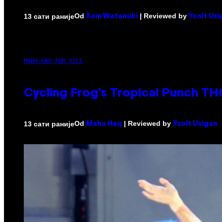
Od
| Reviewed by
13 сати раније
Sam Watanuki
Ysolt Us
MAHA HAQ FOR VICE
Cycling Frog’s Tropical Punch THC
Od
| Reviewed by
13 сати раније
Maha Haq
Ysolt Usigan