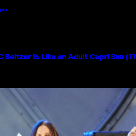
igan
 Seltzer Is Like an Adult Capri Sun (T