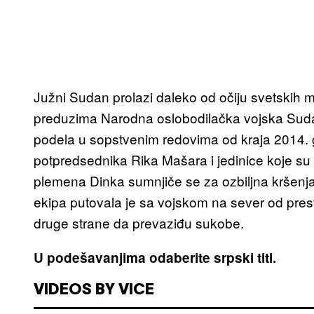
Južni Sudan prolazi daleko od očiju svetskih 
preduzima Narodna oslobodilačka vojska Sudan
podela u sopstvenim redovima od kraja 2014.
potpredsednika Rika Mašara i jedinice koje su 
plemena Dinka sumnjiče se za ozbiljna kršenj
ekipa putovala je sa vojskom na sever od prest
druge strane da prevaziđu sukobe.
U podešavanjima odaberite srpski titl.
VIDEOS BY VICE