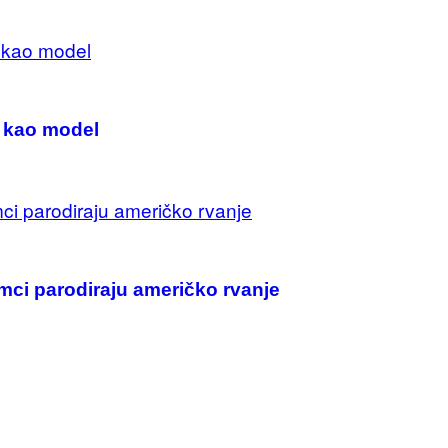
 kao model
mci parodiraju američko rvanje