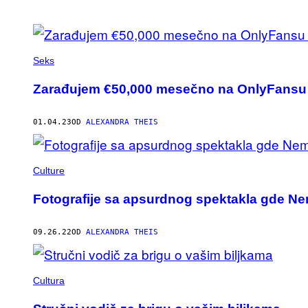
POSTS
BY
Seks
THIS
Zarađujem €50,000 mesečno na OnlyFansu
AUTHOR
01.04.23
OD
ALEXANDRA THEIS
Culture
Fotografije sa apsurdnog spektakla gde Ne
09.26.22
OD
ALEXANDRA THEIS
Cultura