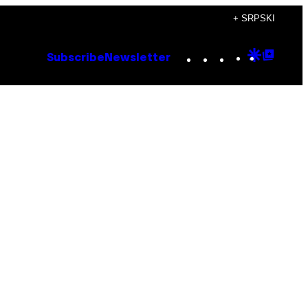
+ SRPSKI
Instagram
TikTok
YouTube
Google
Goog
Subscribe
Newsletter
Discove
Top
Posts