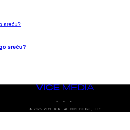
go sreću?
VICE
MEDIA
INSTAGRAM
TIKTOK
YOUTUBE
© 2026 VICE DIGITAL PUBLISHING, LLC