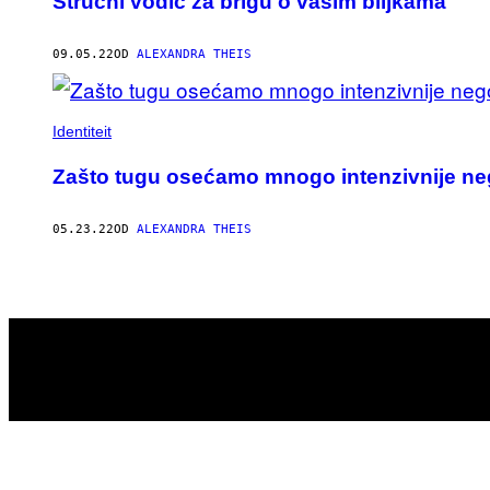
Stručni vodič za brigu o vašim biljkama
09.05.22
OD
ALEXANDRA THEIS
Identiteit
Zašto tugu osećamo mnogo intenzivnije ne
05.23.22
OD
ALEXANDRA THEIS