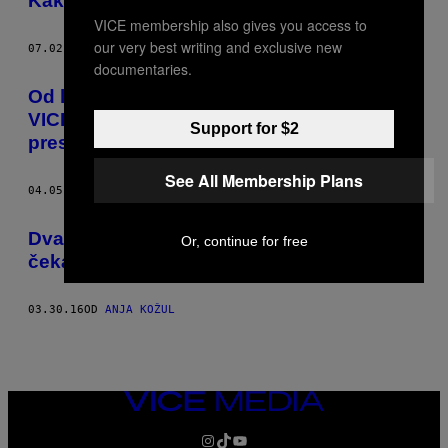
Kako da budeš sezonac na moru
VICE membership also gives you access to
our very best writing and exclusive new
07.02.16
OD
ANJA KOŽUL
documentaries.
Od luzera do pobednika: Ivan Šarar za
VICE o pobedi Rijeke za evropsku
Support for $2
prestonicu kulture
See All Membership Plans
04.05.16
OD
ANJA KOŽUL
Dvadeset godina samoće ili kako je kad
Or, continue for free
čekaš vraćanje oduzete imovine
03.30.16
OD
ANJA KOŽUL
VICE
MEDIA
INSTAGRAM
TIKTOK
YOUTUBE