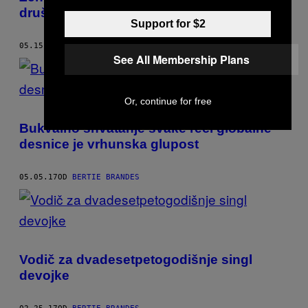
društvenim mrežama
Support for $2
05.15.17
OD
BERTIE BRANDES
See All Membership Plans
Or, continue for free
Bukvalno shvatanje svake reči globalne
desnice je vrhunska glupost
05.05.17
OD
BERTIE BRANDES
Vodič za dvadesetpetogodišnje singl
devojke