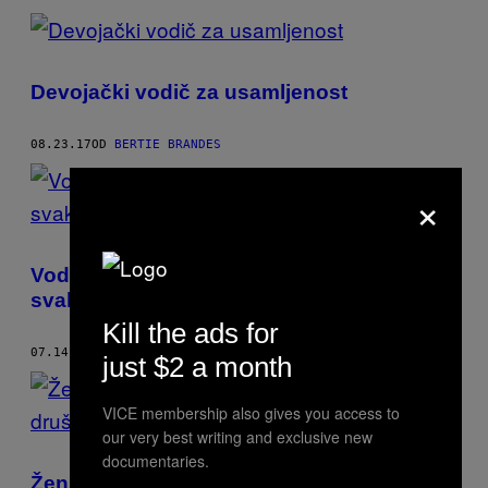
Devojački vodič za usamljenost
08.23.17
OD
BERTIE BRANDES
×
Vodič za devojke kako izgledati dobro na
svakoj fotografiji
Kill the ads for
07.14.17
OD
BERTIE BRANDES
just $2 a month
VICE membership also gives you access to
our very best writing and exclusive new
documentaries.
Ženski vodič za preživljavanje raskida na