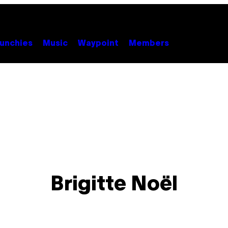
unchies
Music
Waypoint
Members
Brigitte Noël