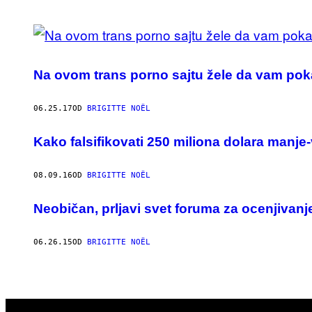
POSTS
BY
Na ovom trans porno sajtu žele da vam pokaž
THIS
AUTHOR
06.25.17
OD
BRIGITTE NOËL
​Kako falsifikovati 250 miliona dolara manj
08.09.16
OD
BRIGITTE NOËL
Neobičan, prljavi svet foruma za ocenjivanj
06.26.15
OD
BRIGITTE NOËL