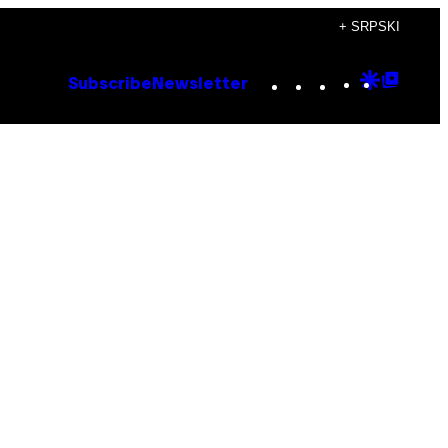
+ SRPSKI
Instagram
TikTok
YouTube
Google
Goog
Subscribe
Newsletter
Discove
Top
Posts