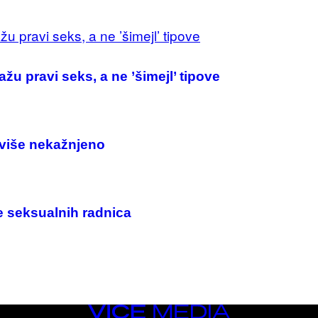
u pravi seks, a ne ’šimejl’ tipove
e-više nekažnjeno
e seksualnih radnica
VICE