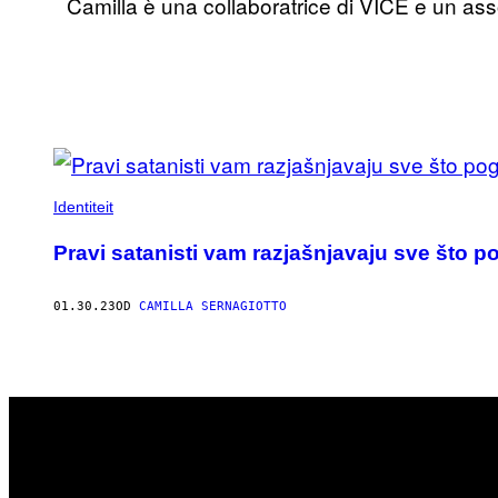
Camilla è una collaboratrice di VICE e un asso
POSTS
BY
Identiteit
THIS
Pravi satanisti vam razjašnjavaju sve što p
AUTHOR
01.30.23
OD
CAMILLA SERNAGIOTTO