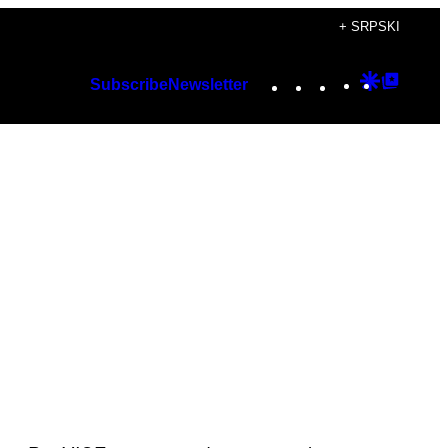
+ SRPSKI
Instagram
TikTok
YouTube
Google
Googl
Subscribe
Newsletter
Discover
Top
Posts