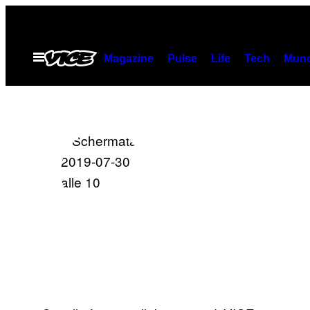
Скочи
на
садржај
Otvori
Magazine
Pulse
Life
Tech
Munc
Meni