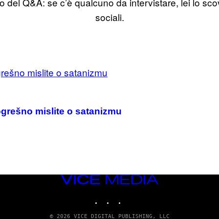
 del Q&A: se c’è qualcuno da intervistare, lei lo scov
sociali.
ogrešno mislite o satanizmu
VICE
MEDIA
INSTAGRAM
TIKTOK
YOUTUBE
© 2026 VICE DIGITAL PUBLISHING, LLC