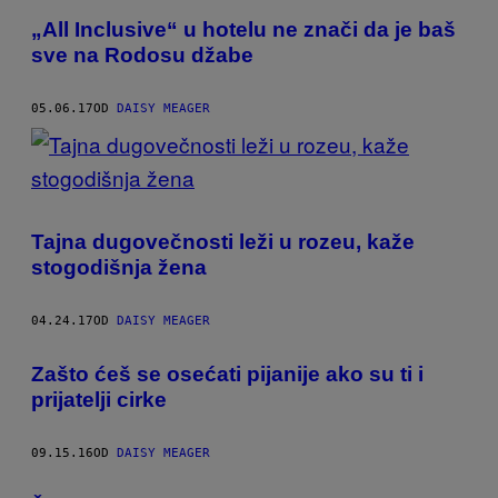
„All Inclusive“ u hotelu ne znači da je baš
sve na Rodosu džabe
05.06.17
OD
DAISY MEAGER
Tajna dugovečnosti leži u rozeu, kaže
stogodišnja žena
04.24.17
OD
DAISY MEAGER
Zašto ćeš se osećati pijanije ako su ti i
prijatelji cirke
09.15.16
OD
DAISY MEAGER