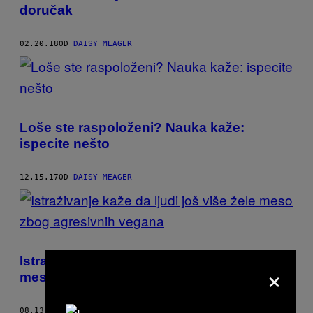
THIS
doručak
AUTHOR
02.20.18
OD
DAISY MEAGER
Loše ste raspoloženi? Nauka kaže:
ispecite nešto
12.15.17
OD
DAISY MEAGER
Istraživanje kaže da ljudi još više žele
×
meso zbog agresivnih vegana
08.13.17
OD
DAISY MEAGER