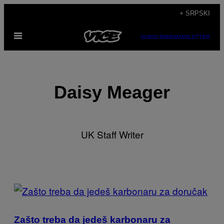
Скочи
+ SRPSKI
на
Otvori
садржај
SUBSCRIBE
NEWSLETTER
Meni
Daisy Meager
UK Staff Writer
POSTS
BY
Zašto treba da jedeš karbonaru za