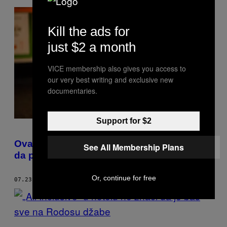
Kill the ads for
just $2 a month
VICE membership also gives you access to
our very best writing and exclusive new
documentaries.
Support for $2
Ova aplikacija ti zvoca kao dosadni roditelj
See All Membership Plans
da prestaneš da cirkaš
Or, continue for free
07.23.17
OD
DAISY MEAGER