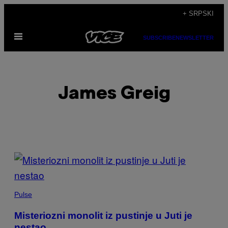
Скочи
+ SRPSKI
на
Otvori
садржај
SUBSCRIBE
NEWSLETTER
Meni
James Greig
POSTS
BY
THIS
Pulse
AUTHOR
Misteriozni monolit iz pustinje u Juti je
nestao