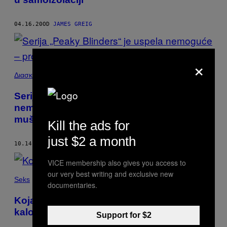
04.16.20
OD
JAMES GREIG
×
Διασκέδαση
Serija „Peaky Blinders“ je uspela
nemoguće – promenila je britanske
muškarce
Kill the ads for
just $2 a month
10.14.19
OD
JAMES GREIG
VICE membership also gives you access to
our very best writing and exclusive new
Seks
documentaries.
Koja vrsta seksa sagoreva najviše
kalorija?
Support for $2