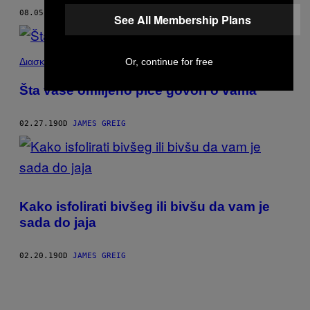
08.05.19
OD
JAMES GREIG
See All Membership Plans
Or, continue for free
Διασκέδαση
Šta vaše omiljeno piće govori o vama
02.27.19
OD
JAMES GREIG
Kako isfolirati bivšeg ili bivšu da vam je
sada do jaja
02.20.19
OD
JAMES GREIG