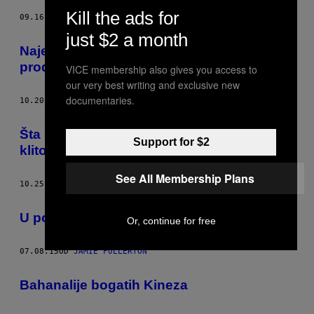
Kill the ads for
09.16.18
OD
JAMIE FULLERTON
just $2 a month
Najezda seks-mašina u kineskoj
prodavnici robota
VICE membership also gives you access to
our very best writing and exclusive new
documentaries.
10.20.16
OD
JAMIE FULLERTON
​Šta muškarci u Kini uče na obuci o
Support for $2
klitorisu
See All Membership Plans
10.25.15
OD
JAMIE FULLERTON
​U poseti prvom seks-restoranu na Tajvanu
Or, continue for free
07.08.15
OD
JAMIE FULLERTON
Bahanalije bogatih Kineza