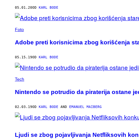
AUTHOR
05.01.20
OD
KARL BODE
Foto
Adobe preti korisnicima zbog korišćenja st
05.15.19
OD
KARL BODE
Tech
Nintendo se potrudio da piraterija ostane je
02.03.19
OD
KARL BODE
AND
EMANUEL MAIBERG
Ljudi se zbog pojavljivanja Netfliksovih kon