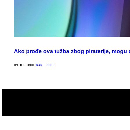
Ako prođe ova tužba zbog piraterije, mogu 
09.01.18
OD
KARL BODE