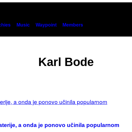
hies
Music
Waypoint
Members
Karl Bode
raterije, a onda je ponovo učinila popularnom