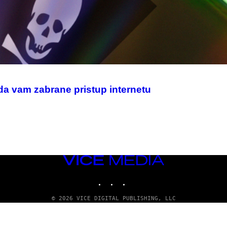
da vam zabrane pristup internetu
VICE
MEDIA
INSTAGRAM
TIKTOK
YOUTUBE
© 2026 VICE DIGITAL PUBLISHING, LLC