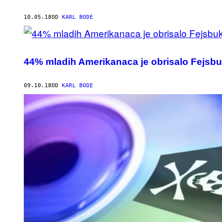
10.05.18
OD
KARL BODE
44% mladih Amerikanaca je obrisalo Fejsbuk
09.10.18
OD
KARL BODE