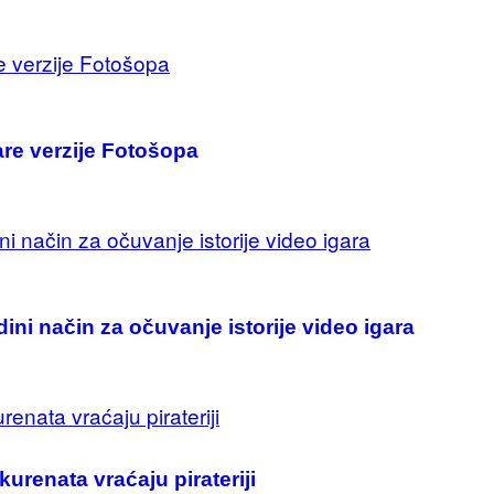
are verzije Fotošopa
dini način za očuvanje istorije video igara
kurenata vraćaju pirateriji