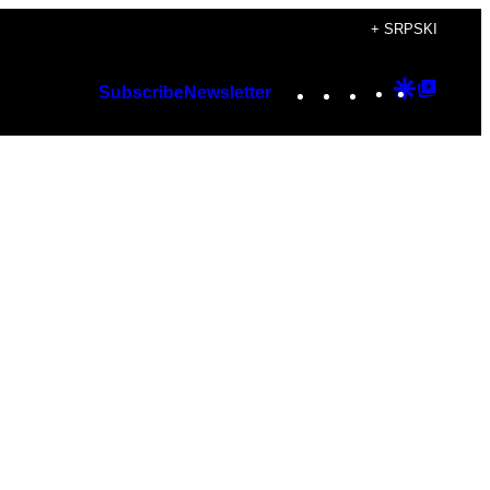
+ SRPSKI
Instagram
TikTok
YouTube
Google
Googl
Subscribe
Newsletter
Discover
Top
Posts