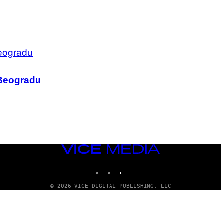
 Beogradu
VICE
MEDIA
INSTAGRAM
TIKTOK
YOUTUBE
© 2026 VICE DIGITAL PUBLISHING, LLC