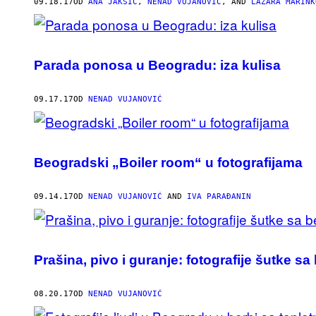
AUTHOR
09.18.17
OD
ANA JAKŠIĆ
,
NENAD VUJANOVIĆ
, AND
LAZARA MARINK
Parada ponosa u Beogradu: iza kulisa
09.17.17
OD
NENAD VUJANOVIĆ
Beogradski „Boiler room“ u fotografijama
09.14.17
OD
NENAD VUJANOVIĆ
AND
IVA PARAĐANIN
Prašina, pivo i guranje: fotografije šutke 
08.20.17
OD
NENAD VUJANOVIĆ