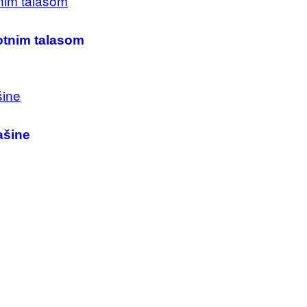
lotnim talasom
ašine