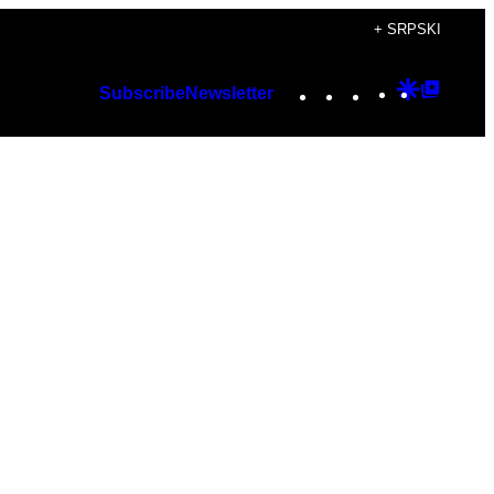
+ SRPSKI
Instagram
TikTok
YouTube
Google
Googl
Subscribe
Newsletter
Discover
Top
Posts