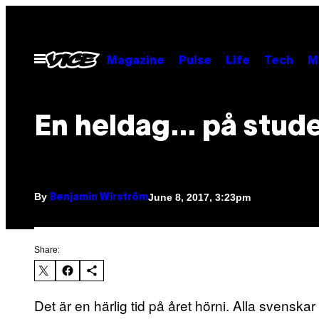
Skip
to
content
Open
Magazine
Pulse
Life
Tech
M
Menu
En heldag… på stud
By
June 8, 2017, 3:23pm
Benjamin Wirström
Share:
Det är en härlig tid på året hörni. Alla svenska