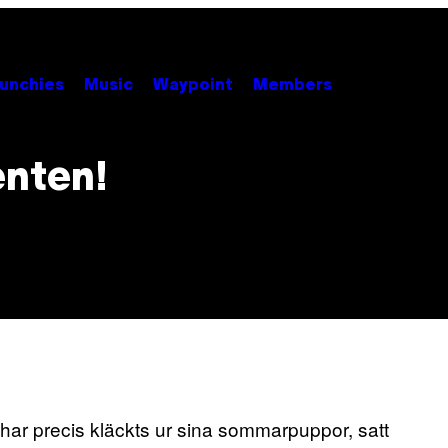
unchies
Music
Waypoint
Members
enten!
r har precis kläckts ur sina sommarpuppor, satt