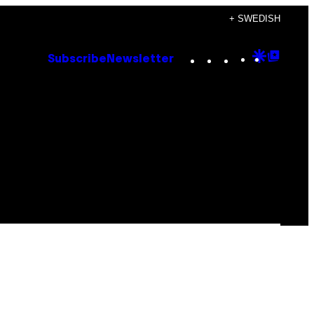
+ SWEDISH
Instagram
TikTok
YouTube
Google
Goog
Subscribe
Newsletter
Discove
Top
Posts