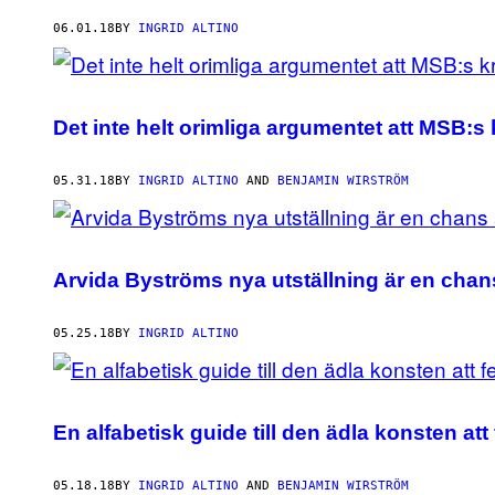
06.01.18
BY
INGRID ALTINO
Det inte helt orimliga argumentet att MSB:s 
05.31.18
BY
INGRID ALTINO
AND
BENJAMIN WIRSTRÖM
Arvida Byströms nya utställning är en chans 
05.25.18
BY
INGRID ALTINO
En alfabetisk guide till den ädla konsten att
05.18.18
BY
INGRID ALTINO
AND
BENJAMIN WIRSTRÖM