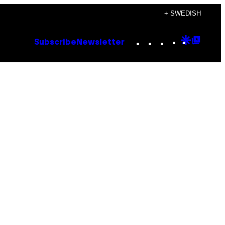
+ SWEDISH
Instagram
TikTok
YouTube
Google
Goog
Subscribe
Newsletter
Discove
Top
Posts