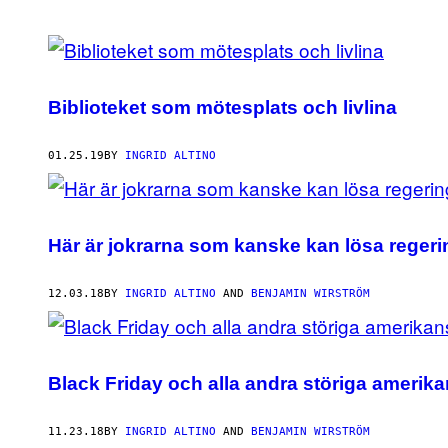
POSTS
BY
Biblioteket som mötesplats och livlina
THIS
AUTHOR
01.25.19
BY
INGRID ALTINO
Här är jokrarna som kanske kan lösa reger
12.03.18
BY
INGRID ALTINO
AND
BENJAMIN WIRSTRÖM
Black Friday och alla andra störiga amerik
11.23.18
BY
INGRID ALTINO
AND
BENJAMIN WIRSTRÖM