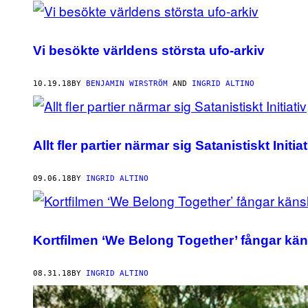
Vi besökte världens största ufo-arkiv
10.19.18
BY
BENJAMIN WIRSTRÖM
AND
INGRID ALTINO
Allt fler partier närmar sig Satanistiskt Initiat
09.06.18
BY
INGRID ALTINO
Kortfilmen ‘We Belong Together’ fångar kä
08.31.18
BY
INGRID ALTINO