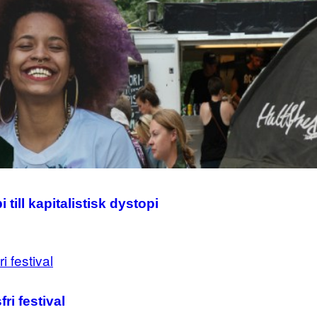
till kapitalistisk dystopi
ri festival