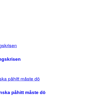
ingskrisen
anska påhitt måste dö