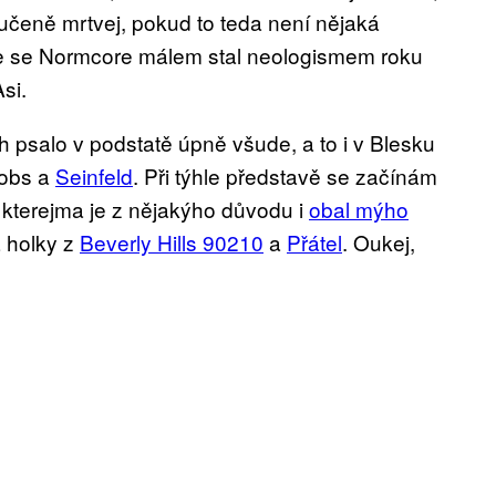
ručeně mrtvej, pokud to teda není nějaká
 že se Normcore málem stal neologismem roku
si.
 psalo v podstatě úpně všude, a to i v Blesku
Jobs a
Seinfeld
. Při týhle představě se začínám
 kterejma je z nějakýho důvodu i
obal mýho
a holky z
Beverly Hills 90210
a
Přátel
. Oukej,
…