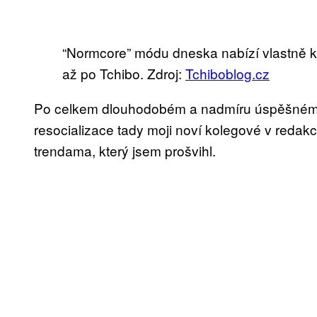
“Normcore” módu dneska nabízí vlastně k
až po Tchibo. Zdroj:
Tchiboblog.cz
Po celkem dlouhodobém a nadmíru úspěšném p
resocializace tady moji noví kolegové v redak
trendama, který jsem prošvihl.