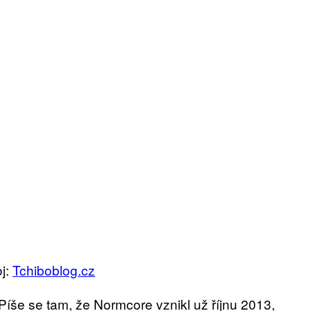
oj:
Tchiboblog.cz
 Píše se tam, že Normcore vznikl už říjnu 2013,