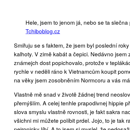
Hele, jsem to jenom já, nebo se ta slečna
Tchiboblog.cz
Smiřuju se s faktem, že jsem byl poslední roky ší
kalhoty. V zimě kabát a čepici. Nedávno jsem z
známejch dost popichovalo, protože v teplákách 
rychle v neděli ráno k Vietnamcům koupit pom
na věky jsem zosobněním Normcoru a vás mám
Vlastně mě snad v životě žádnej trend neoslovi
přemýšlím. A celej tenhle prapodivnej hippie př
slova smyslu vlastně rovnosti, je fakt sakra na
všichni mi můžete políbit prdel. Jojo, to je tak 
neironicky líbí. A to jsem si myslel, že nedosa