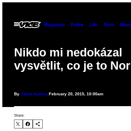
Skip
to
content
Open
Magazine
Pulse
Life
Tech
Munc
Menu
Nikdo mi nedokázal
vysvětlit, co je to N
By
Jakub Kaifosz
February 20, 2015, 10:00am
Share: