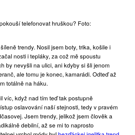
 pokouší telefonovat hruškou? Foto:
leně trendy. Nosil jsem boty, trika, košile i
ačal nosti i tepláky, za což mě spoustu
by nevyšli na ulici, ani kdyby si šli jenom
eranč, ale tomu je konec, kamarádi. Odteď až
 totálně na háku.
l víc, když nad tím teď tak postupně
ístup oslavování naší stejnosti, tedy v pravém
dčasovej. Jsem trendy, jelikož jsem člověk a
radikálně debilní, až se mi to naprosto
žitelnej vrchol módy byl
bezďáckej igelitka trend