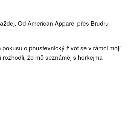
aždej. Od American Apparel přes Brudru
okusu o poustevnický život se v rámci mojí
ci rozhodli, že mě seznáměj s horkejma