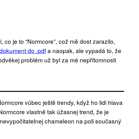
i, co je to “Normcore”, což mě dost zarazilo,
 dokument do .pdf
a naopak, ale vypadá to, že
 odvěkej problém už byl za mé nepřítomnosti
a Normcore vůbec ještě trendy, když ho lidi hlava
e Normcore vlastně tak úžasnej trend, že je
 nevypočitatelnej chameleon na poli současný