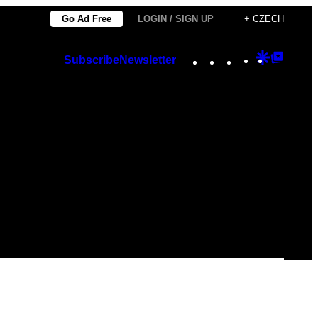
Go Ad Free
LOGIN / SIGN UP
+ CZECH
Instagram
TikTok
YouTube
Google
Googl
Subscribe
Newsletter
Discover
Top
Posts