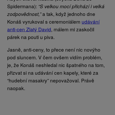
Spidermana):
“S velkou mocí přichází i velká
a tak, když jednoho dne
zodpovědnost,”
Konáš vyrukoval s ceremoniálem
udávání
anti-cen Zlatý David
, málem mi zaskočil
párek na pouti u piva.
Jasně, anti-ceny, to přece není nic novýho
pod sluncem. V čem ovšem vidím problém,
je, že Konáš neshledal nic špatného na tom,
přizvat si na udávání cen kapely, které za
“hudební masakry” nepovažoval. Právě
naopak.