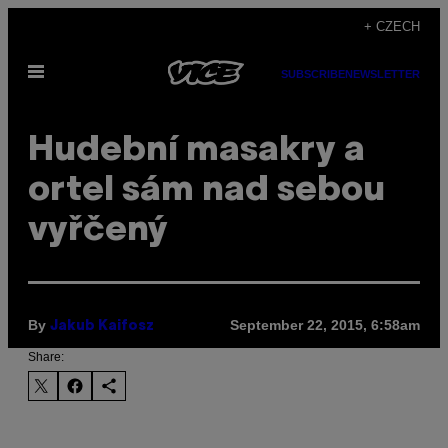
Skip
+ CZECH
to
Open
content
SUBSCRIBE
NEWSLETTER
Menu
Hudební masakry a
ortel sám nad sebou
vyřčený
By
September 22, 2015, 6:58am
Jakub Kaifosz
Share: