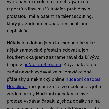
vyhrabávání exotů se samohrajkama a
rapperů s flow mužů trpících problémy s
prostatou, měla patent na talent scouting,
který ji v žádném případě neslušel, ani
nepříslušel.
Někdy tou dobou jsem to všechno taky tak
nějak samovolně přestal sledovat a jen
koutkem oka jsem zaznamenával další vývoj
blogu v
pořad na Streamu
. Když pak Jarda
začal navrch vydávat velmi bravíčkoidně
přátelský a nekritický online
hudební časopis
Headliner
, měl jsem za to, že společně s jeho
zrodem vzaly Hudební masakry za své,
protože vydávat časák, z jehož obálky se na
vás usmívaj arci-sračky typu
30 Seconds To