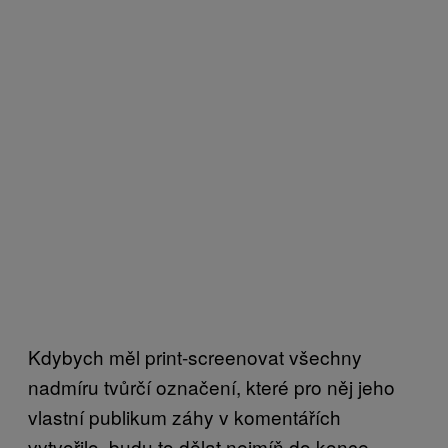
Kdybych měl print-screenovat všechny
nadmíru tvůrčí označení, které pro něj jeho
vlastní publikum záhy v komentářích
vytvořilo, budu to dělat nejmíň do konce