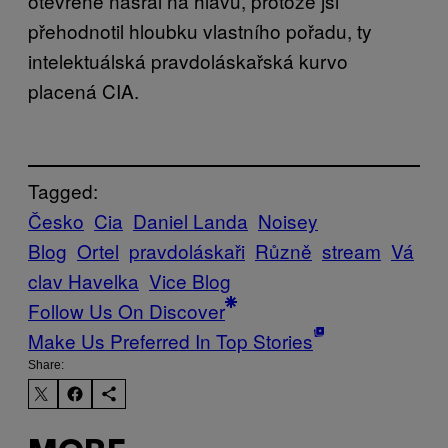
otevřeně nasral na hlavu, protože jsi
přehodnotil hloubku vlastního pořadu, ty
intelektuálská pravdoláskařská kurvo
placená CIA.
Tagged:
Česko
Cia
Daniel Landa
Noisey
Blog
Ortel
pravdoláskaři
Různě
stream
Vá
clav Havelka
Vice Blog
Follow Us On Discover
Make Us Preferred In Top Stories
Share: