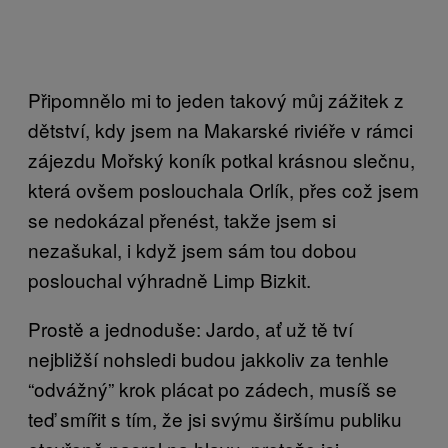
Připomnělo mi to jeden takový můj zážitek z
dětství, kdy jsem na Makarské riviéře v rámci
zájezdu Mořský koník potkal krásnou slečnu,
která ovšem poslouchala Orlík, přes což jsem
se nedokázal přenést, takže jsem si
nezašukal, i když jsem sám tou dobou
poslouchal výhradně Limp Bizkit.
Prostě a jednoduše: Jardo, ať už tě tví
nejbližší nohsledi budou jakkoliv za tenhle
“odvážný” krok plácat po zádech, musíš se
teď smířit s tím, že jsi svýmu širšímu publiku