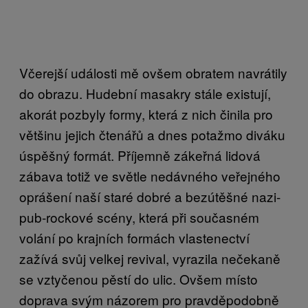
Včerejší události mě ovšem obratem navrátily
do obrazu. Hudební masakry stále existují,
akorát pozbyly formy, která z nich činila pro
většinu jejich čtenářů a dnes potažmo diváku
úspěšný formát. Příjemně zákeřná lidová
zábava totiž ve světle nedávného veřejného
oprášení naší staré dobré a bezútěšné nazi-
pub-rockové scény, která při současném
volání po krajních formách vlastenectví
zažívá svůj velkej revival, vyrazila nečekaně
se vztyčenou pěstí do ulic. Ovšem místo
doprava svým názorem pro pravděpodobně