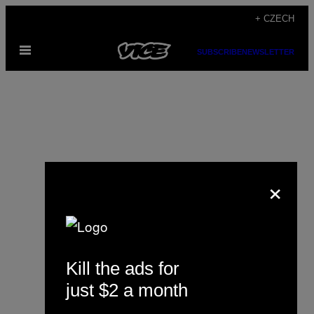
Skip
+ CZECH
to
Open
content
SUBSCRIBE
NEWSLETTER
Menu
×
Toby McCasker
Kill the ads for
just $2 a month