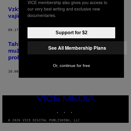
VICE membership also gives you access to
POSTS
our very best writing and exclusive new
Vzkvétající fetiš kladení mimozemských
BY
documentaries.
vajíček
THIS
09.17.15
BY
TOBY MCCASKER
Support for $2
AUTHOR
Tahle holka myslí, že redukce 90 procent
See All Membership Plans
mužské populace vyřeší všechny světové
problémy
Or, continue for free
10.08.14
BY
TOBY MCCASKER
VICE
MEDIA
INSTAGRAM
TIKTOK
YOUTUBE
© 2026 VICE DIGITAL PUBLISHING, LLC