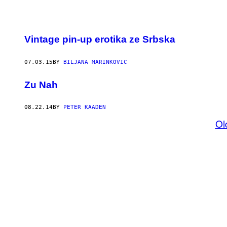
Vintage pin-up erotika ze Srbska
07.03.15
BY
BILJANA MARINKOVIC
Zu Nah
08.22.14
BY
PETER KAADEN
Ol