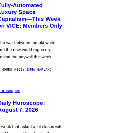
Fully-Automated
Luxury Space
Capitalism—This Week
on VICE: Members Only
he war between the old world
nd the new world rages on,
ehind the paywall this week.
 HOURS AGO
BY
EMMA GARLAND
oroscopes
Daily Horoscope:
August 7, 2026
 week that asked a lot closes with