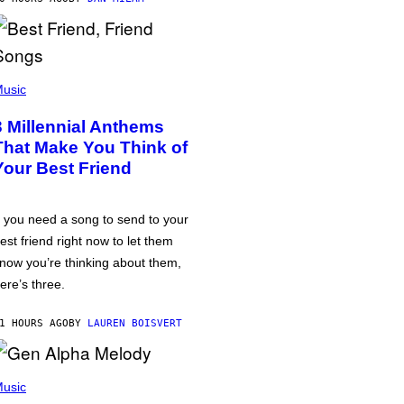
usic
3 Millennial Anthems
That Make You Think of
Your Best Friend
f you need a song to send to your
est friend right now to let them
now you’re thinking about them,
ere’s three.
1 HOURS AGO
BY
LAUREN BOISVERT
usic