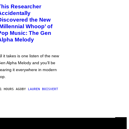
This Researcher
Accidentally
Discovered the New
‘Millennial Whoop’ of
Pop Music: The Gen
Alpha Melody
ll it takes is one listen of the new
en Alpha Melody and you’ll be
earing it everywhere in modern
op.
1 HOURS AGO
BY
LAUREN BOISVERT