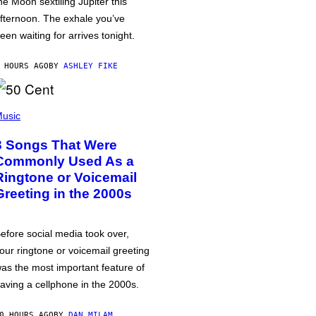
he Moon sextiling Jupiter this
fternoon. The exhale you’ve
een waiting for arrives tonight.
 HOURS AGO
BY
ASHLEY FIKE
usic
3 Songs That Were
Commonly Used As a
Ringtone or Voicemail
Greeting in the 2000s
efore social media took over,
our ringtone or voicemail greeting
as the most important feature of
aving a cellphone in the 2000s.
0 HOURS AGO
BY
DAN MILAM