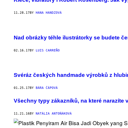
11.28.17
BY
HANA HANDZOVÁ
Nad obrázky téhle ilustrátorky se budete č
02.16.17
BY
LUIS CARREÑO
Svéráz českých handmade výrobků z hlubin
01.25.17
BY
BÁRA ČÁPOVÁ
Všechny typy zákazníků, na které narazíte
11.21.16
BY
NATÁLIA ANTOŇÁKOVÁ