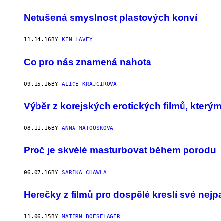
Netušená smyslnost plastových konví
11.14.16
BY
KEN LAVEY
Co pro nás znamená nahota
09.15.16
BY
ALICE KRAJČÍROVÁ
Výběr z korejských erotických filmů, kterými
08.11.16
BY
ANNA MATOUŠKOVÁ
Proč je skvělé masturbovat během porodu
06.07.16
BY
SARIKA CHAWLA
Herečky z filmů pro dospělé kreslí své nej
11.06.15
BY
MATERN BOESELAGER