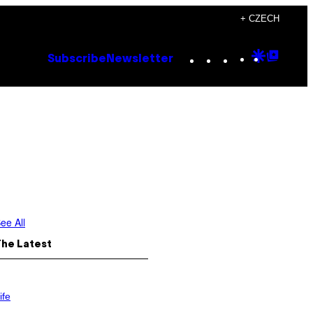
+ CZECH
Instagram
TikTok
YouTube
Google
Goog
Subscribe
Newsletter
Discove
Top
Posts
ee All
The Latest
ife