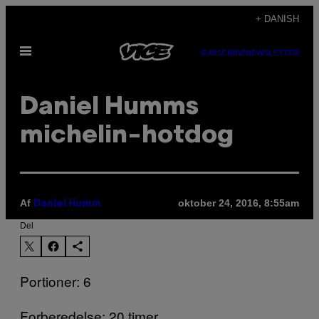
Spring
+ DANISH
til
Åbn
indhold
SUBSCRIBE
NEWSLETTER
Menu
Daniel Humms
michelin-hotdog
Af
oktober 24, 2016, 8:55am
Daniel Humm
Del
Portioner: 6
Forberedelse: 20 timer