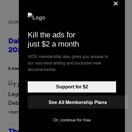
×
ILLUSTRATION BY REESA.
Kill the ads for
Daily Horoscope: August 10,
just $2 a month
2026
VICE membership also gives you access to
our very best writing and exclusive new
Af
6 timer siden
documentaries.
Ashley Fike
Support for $2
See All Membership Plans
(PHOTO BY JOHNNY NUNEZ/WIREIMAGE)
Or, continue for free