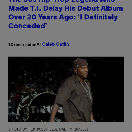
The 90s Hip-Hop Legend Who
Made T.I. Delay His Debut Album
Over 20 Years Ago: ‘I Definitely
Conceded’
Af
13 timer siden
Caleb Catlin
(PHOTO BY TIM MOSENFELDER/GETTY IMAGES)