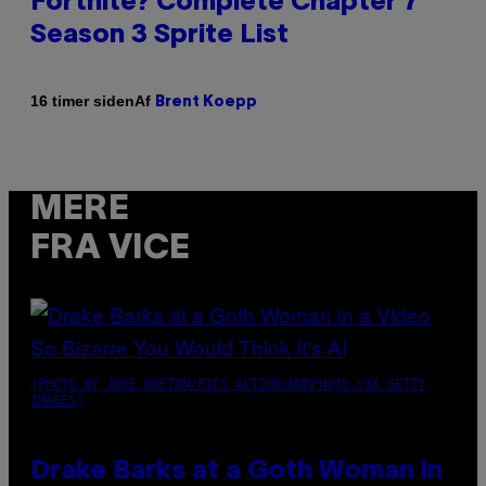
Fortnite? Complete Chapter 7
Season 3 Sprite List
Af
16 timer siden
Brent Koepp
MERE
FRA VICE
(PHOTO BY JOSE BRETON/PICS ACTION/NURPHOTO VIA GETTY
IMAGES)
Drake Barks at a Goth Woman in