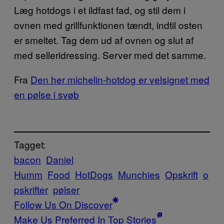
Læg hotdogs i et ildfast fad, og stil dem i
ovnen med grillfunktionen tændt, indtil osten
er smeltet. Tag dem ud af ovnen og slut af
med selleridressing. Server med det samme.
Fra
Den her michelin-hotdog er velsignet med
en pølse i svøb
Tagget:
bacon
Daniel
Humm
Food
HotDogs
Munchies
Opskrift
o
pskrifter
pølser
Follow Us On Discover
Make Us Preferred In Top Stories