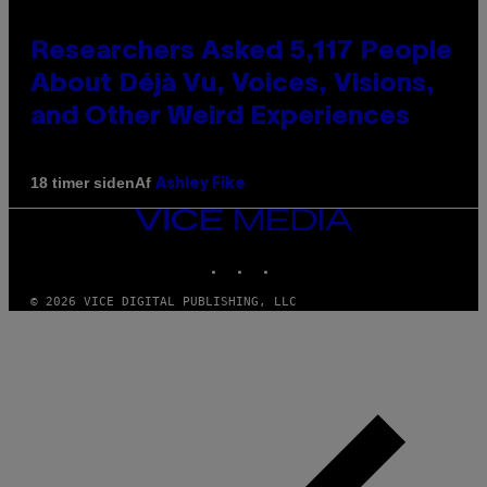
Researchers Asked 5,117 People
About Déjà Vu, Voices, Visions,
and Other Weird Experiences
Af
18 timer siden
Ashley Fike
VICE
MEDIA
INSTAGRAM
TIKTOK
YOUTUBE
© 2026 VICE DIGITAL PUBLISHING, LLC