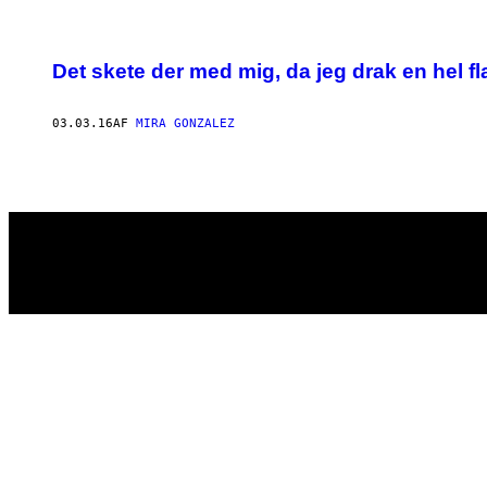
POSTS
Det skete der med mig, da jeg drak en hel 
BY
THIS
03.03.16
AF
MIRA GONZALEZ
AUTHOR