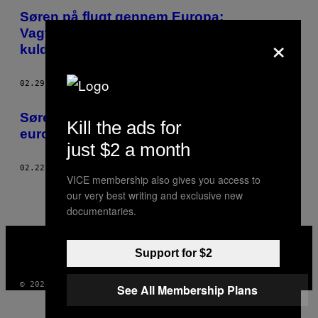
Søren på flugt gennem Europa:
Vagthunde, grænsekontrol og bidende
×
kulde
02.29.16
AF
SØREN BRYDESEN
Søren på flugt: Dagbog fra den
Kill the ads for
europæiske flygtningerute
just $2 a month
02.22.16
AF
SØREN BRYDESEN
VICE membership also gives you access to
our very best writing and exclusive new
documentaries.
VICE
MEDIA
Support for $2
INSTAGRAM
TIKTOK
YOUTUBE
© 2026 VICE DIGITAL PUBLISHING, LLC
See All Membership Plans