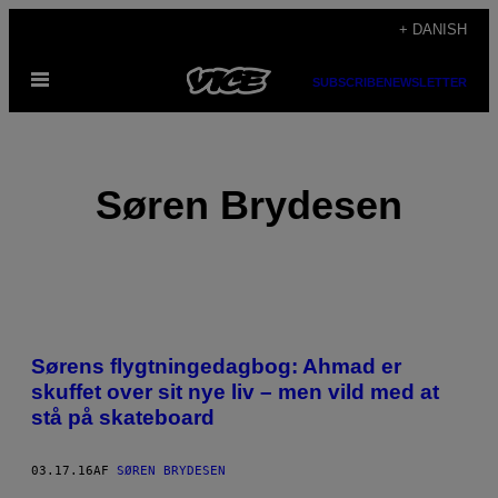
Spring
+ DANISH
til
Åbn
indhold
SUBSCRIBE
NEWSLETTER
Menu
Søren Brydesen
POSTS
Sørens flygtningedagbog: Ahmad er
BY
skuffet over sit nye liv – men vild med at
stå på skateboard
THIS
AUTHOR
03.17.16
AF
SØREN BRYDESEN