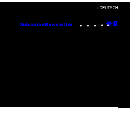
+ DEUTSCH
Instagram
TikTok
YouTube
Google
Goog
Subscribe
Newsletter
Discove
Top
Posts