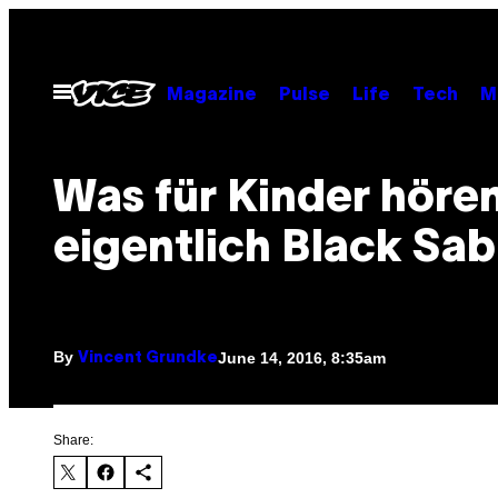
Skip
to
content
Open
Magazine
Pulse
Life
Tech
M
Menu
Was für Kinder höre
eigentlich Black Sa
By
June 14, 2016, 8:35am
Vincent Grundke
Share: