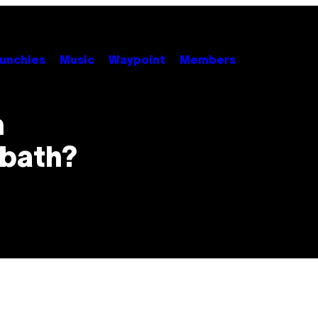
unchies
Music
Waypoint
Members
n
bbath?