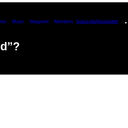
ies
Music
Waypoint
Members
Subscribe
Newsletter
od”?