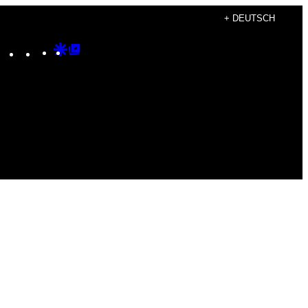
+ DEUTSCH
Instagram
TikTok
YouTube
Google
Google
Discover
Top
Posts