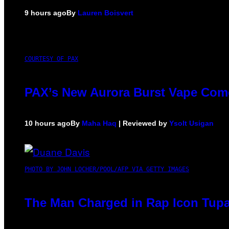
9 hours ago
By
Lauren Boisvert
COURTESY OF PAX
PAX’s New Aurora Burst Vape Come
10 hours ago
By
Maha Haq
| Reviewed by
Ysolt Usigan
PHOTO BY JOHN LOCHER/POOL/AFP VIA GETTY IMAGES
The Man Charged in Rap Icon Tupa