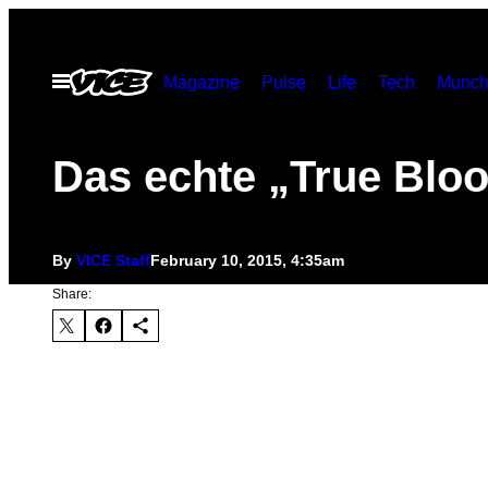
Skip
to
Open
Magazine
Pulse
Life
Tech
Munch
content
Menu
Das echte „True Blo
By
VICE Staff
February 10, 2015, 4:35am
Share: