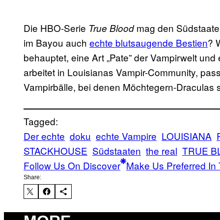
Die HBO-Serie
mag den Südstaaten
True Blood
im Bayou auch
echte blutsaugende Bestien
? 
behauptet, eine Art „Pate” der Vampirwelt und 
arbeitet in Louisianas Vampir-Community, pas
Vampirbälle, bei denen Möchtegern-Draculas s
Tagged:
Der echte
doku
echte Vampire
LOUISIANA
STACKHOUSE
Südstaaten
the real
TRUE B
Follow Us On Discover
Make Us Preferred In 
Share: