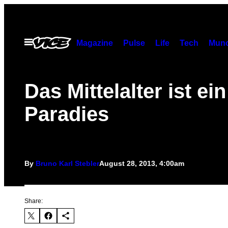
Skip
to
content
Open
Magazine
Pulse
Life
Tech
Munc
Menu
Das Mittelalter ist ein
Paradies
By
Bruno Karl Stebler
August 28, 2013, 4:00am
Share: