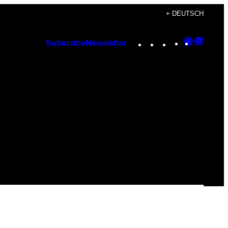
+ DEUTSCH
Instagram
TikTok
YouTube
Google
Googl
Subscribe
Newsletter
Discover
Top
Posts