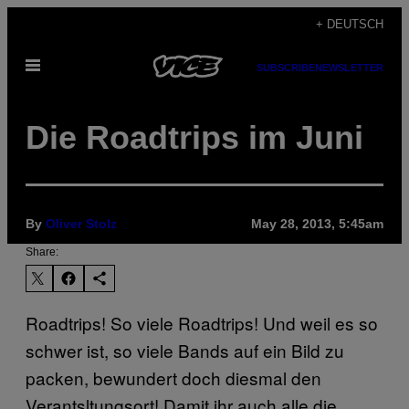
Skip
+ DEUTSCH
to
Open
content
SUBSCRIBE
NEWSLETTER
Menu
Die Roadtrips im Juni
By
Oliver Stolz
May 28, 2013, 5:45am
Share:
Roadtrips! So viele Roadtrips! Und weil es so
schwer ist, so viele Bands auf ein Bild zu
packen, bewundert doch diesmal den
Verantsltungsort! Damit ihr auch alle die