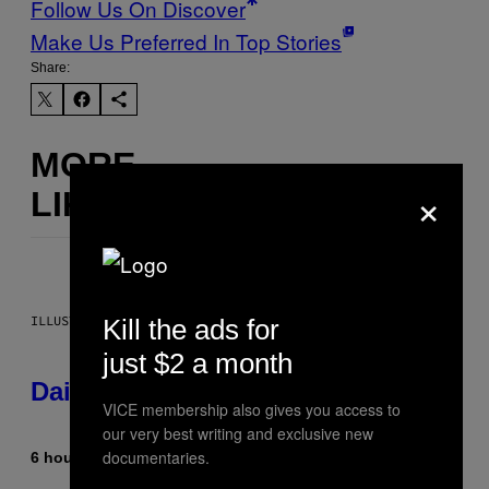
Follow Us On Discover
Make Us Preferred In Top Stories
Share:
MORE
×
LIKE THIS
ILLUSTRATION BY REESA.
Kill the ads for
just $2 a month
Daily Horoscope: August 6, 2026
VICE membership also gives you access to
our very best writing and exclusive new
documentaries.
6 hours ago
By
Ashley Fike