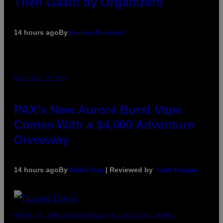
Then Gaslit by Organizers
14 hours ago
By
Lauren Boisvert
COURTESY OF PAX
PAX’s New Aurora Burst Vape
Comes With a $4,000 Adventure
Giveaway
14 hours ago
By
Maha Haq
| Reviewed by
Ysolt Usigan
PHOTO BY JOHN LOCHER/POOL/AFP VIA GETTY IMAGES