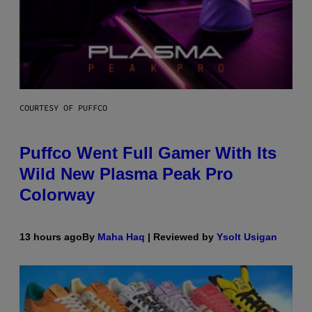
COURTESY OF PUFFCO
Puffco Went Full Gamer With Its
Wild New Plasma Peak Pro
Colorway
13 hours ago
By
Maha Haq
| Reviewed by
Ysolt Usigan