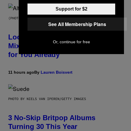
Support for $2
(PHOTO BY MICK HUTSON/REDFERNS)
See All Membership Plans
Looking For the Perfect Alt-Rock
Or, continue for free
Mixtape for Your Boo? I Made It
for You Already
11 hours ago
By
Lauren Boisvert
PHOTO BY NIELS VAN IPEREN/GETTY IMAGES
3 No-Skip Britpop Albums
Turning 30 This Year