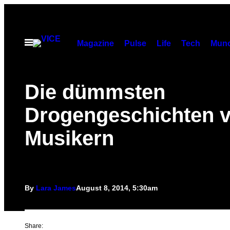
Skip
to
content
Open
Magazine
Pulse
Life
Tech
Munc
Menu
Die dümmsten
Drogengeschichten 
Musikern
By
Lara James
August 8, 2014, 5:30am
Share: