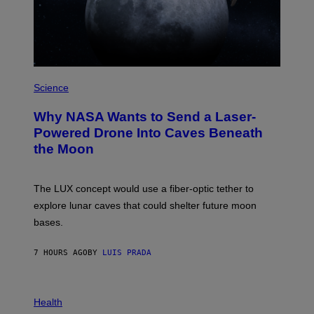
I
T
Z
/
W
I
R
P
E
H
Science
I
O
M
T
A
Why NASA Wants to Send a Laser-
O
G
:
E
Powered Drone Into Caves Beneath
N
)
the Moon
A
S
A
;
The LUX concept would use a fiber-optic tether to
D
R
explore lunar caves that could shelter future moon
P
bases.
I
X
E
7 HOURS AGO
BY
LUIS PRADA
L
/
G
E
P
T
H
Health
T
O