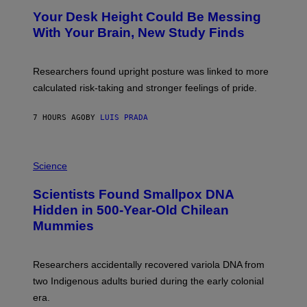
Y
T
I
Your Desk Height Could Be Messing
O
M
:
With Your Brain, New Study Finds
A
B
G
A
E
T
S
U
Researchers found upright posture was linked to more
H
calculated risk-taking and stronger feelings of pride.
A
N
T
7 HOURS AGO
BY
LUIS PRADA
O
K
E
R
A
/
M
Science
G
U
E
C
Scientists Found Smallpox DNA
T
H
T
,
Hidden in 500-Year-Old Chilean
Y
M
I
Mummies
U
M
C
A
H
G
O
Researchers accidentally recovered variola DNA from
E
L
S
D
two Indigenous adults buried during the early colonial
E
era.
R