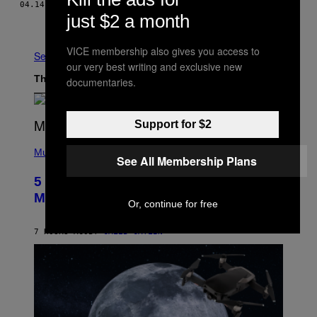
04.14.16
BY
HANNAH EWENS
just $2 a month
Older
VICE membership also gives you access to
See All
our very best writing and exclusive new
The Latest
documentaries.
Support for $2
(
P
Music
See All Membership Plans
H
O
5 Hip-Hop Songs That Are Most
T
O
Memorable for Their Classic Hooks
Or, continue for free
B
Y
S
7 HOURS AGO
BY
CALEB CATLIN
T
E
V
E
G
R
A
N