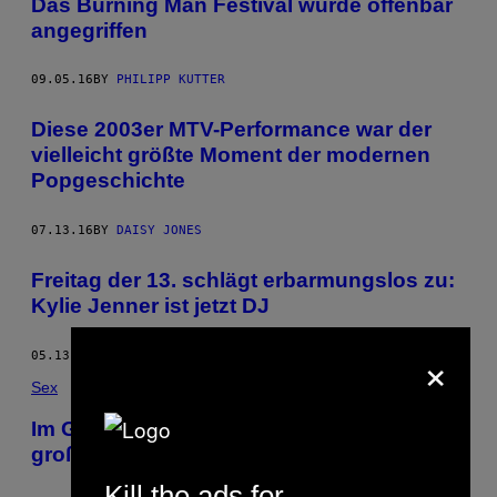
Das Burning Man Festival wurde offenbar
angegriffen
09.05.16
BY
PHILIPP KUTTER
Diese 2003er MTV-Performance war der
vielleicht größte Moment der modernen
Popgeschichte
07.13.16
BY
DAISY JONES
Freitag der 13. schlägt erbarmungslos zu:
Kylie Jenner ist jetzt DJ
×
05.13.16
BY
NOISEY STAFF
Sex
Im Gespräch mit dem Mann, der die
großen Celebrity-Sextapes vermarktet
Kill the ads for