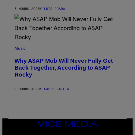
C
H
8 HOURS AGO
BY
LUIS PRADA
I
L
E
A
N
M
U
M
(
M
P
Music
Y
H
T
O
H
Why A$AP Mob Will Never Fully Get
T
A
O
Back Together, According to A$AP
N
B
T
Rocky
Y
H
N
O
O
S
A
9 HOURS AGO
BY
CALEB CATLIN
E
M
I
G
N
A
Q
L
U
A
E
I
S
/
T
VICE
G
I
MEDIA
E
O
T
INSTAGRAM
TIKTOK
YOUTUBE