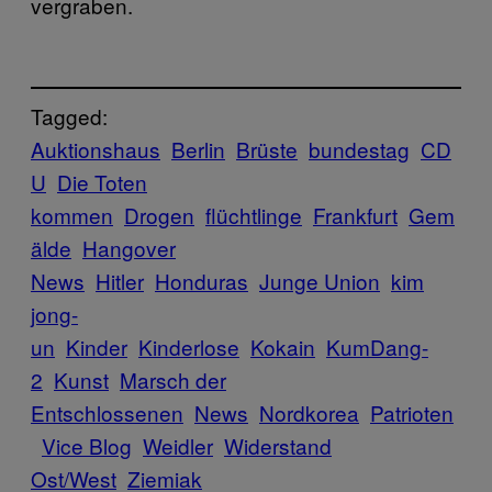
vergraben.
Tagged:
Auktionshaus
Berlin
Brüste
bundestag
CD
U
Die Toten
kommen
Drogen
flüchtlinge
Frankfurt
Gem
älde
Hangover
News
Hitler
Honduras
Junge Union
kim
jong-
un
Kinder
Kinderlose
Kokain
KumDang-
2
Kunst
Marsch der
Entschlossenen
News
Nordkorea
Patrioten
Vice Blog
Weidler
Widerstand
Ost/West
Ziemiak