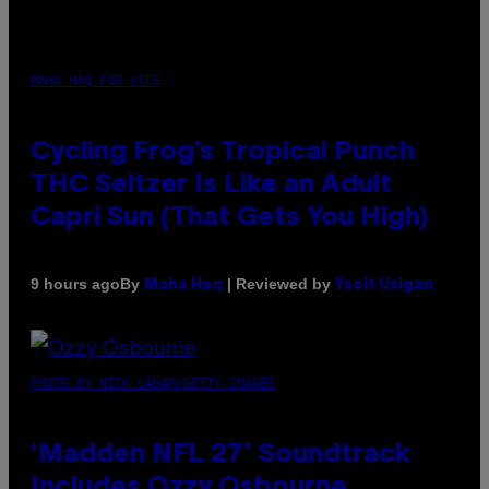
MAHA HAQ FOR VICE
Cycling Frog’s Tropical Punch
THC Seltzer Is Like an Adult
Capri Sun (That Gets You High)
By
| Reviewed by
9 hours ago
Maha Haq
Ysolt Usigan
PHOTO BY NICK LAHAM/GETTY IMAGES
‘Madden NFL 27’ Soundtrack
Includes Ozzy Osbourne,