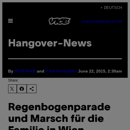
Skip
+ DEUTSCH
to
Open
content
SUBSCRIBE
NEWSLETTER
Menu
Hangover-News
By
and
June 22, 2015, 2:30am
VICE Staff
Paul Garbulski
Share:
Regenbogenparade
und Marsch für die