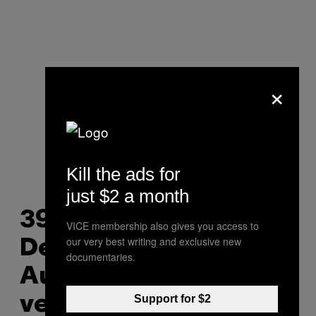
×
Kill the ads for
just $2 a month
391.000 Euro:
VICE membership also gives you access to
our very best writing and exclusive new
Deutsches
documentaries.
Auktionshaus
Support for $2
versteigert wieder