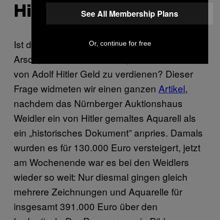
Hilterbilder
See All Membership Plans
Ist der moralische Kompass gänzlich im
Or, continue for free
Arsch, wenn man versucht, mit Gemälden
von Adolf Hitler Geld zu verdienen? Dieser
Frage widmeten wir einen ganzen
Artikel
,
nachdem das Nürnberger Auktionshaus
Weidler ein von Hitler gemaltes Aquarell als
ein „historisches Dokument” anpries. Damals
wurden es für 130.000 Euro versteigert, jetzt
am Wochenende war es bei den Weidlers
wieder so weit: Nur diesmal gingen gleich
mehrere Zeichnungen und Aquarelle für
insgesamt 391.000 Euro über den