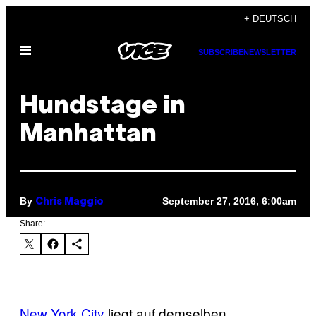
Skip
+ DEUTSCH
to
Open
content
SUBSCRIBE
NEWSLETTER
Menu
Hundstage in
Manhattan
By
September 27, 2016, 6:00am
Chris Maggio
Share:
New York City
liegt auf demselben