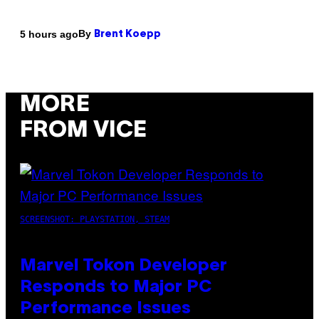
By
5 hours ago
Brent Koepp
MORE
FROM VICE
SCREENSHOT: PLAYSTATION, STEAM
Marvel Tokon Developer
Responds to Major PC
Performance Issues