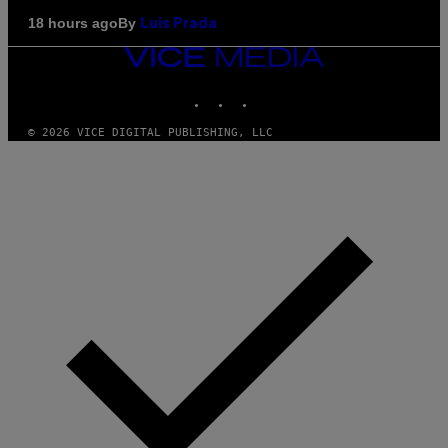
By
18 hours ago
Luis Prada
VICE
MEDIA
INSTAGRAM
TIKTOK
YOUTUBE
© 2026 VICE DIGITAL PUBLISHING, LLC