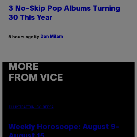
3 No-Skip Pop Albums Turning
30 This Year
By
5 hours ago
Dan Milam
MORE
FROM VICE
ILLUSTRATION BY REESA
Weekly Horoscope: August 9-
August 15