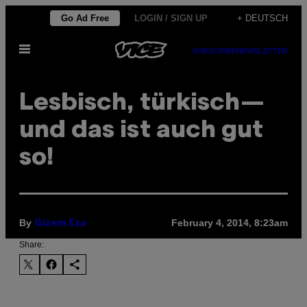
Skip
Go Ad Free
LOGIN / SIGN UP
+ DEUTSCH
to
Open
content
SUBSCRIBE
NEWSLETTER
Menu
Lesbisch, türkisch—
und das ist auch gut
so!
By
February 4, 2014, 8:23am
Gizem Eza
Share: