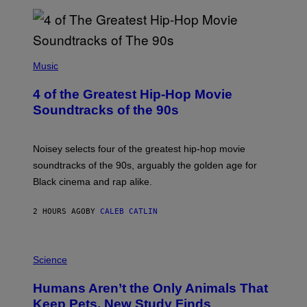
(
P
Music
H
O
4 of the Greatest Hip-Hop Movie
T
O
Soundtracks of the 90s
B
Y
P
O
Noisey selects four of the greatest hip-hop movie
O
soundtracks of the 90s, arguably the golden age for
L
A
Black cinema and rap alike.
R
N
A
2 HOURS AGO
BY
CALEB CATLIN
L
/
G
P
A
H
Science
R
O
C
T
I
Humans Aren’t the Only Animals That
O
A
:
/
Keep Pets, New Study Finds