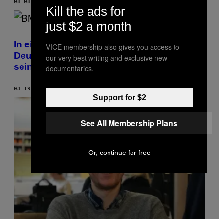
08.08.19
BY
MARCOS ANDRONICOU
Kill the ads for
just $2 a month
In einem BMW-Werk sollen Mitarbeiter zum
VICE membership also gives you access to
Deutsch sprechen gezwungen worden
our very best writing and exclusive new
sein
documentaries.
03.19.19
BY
VICE STAFF
Support for $2
See All Membership Plans
Or, continue for free