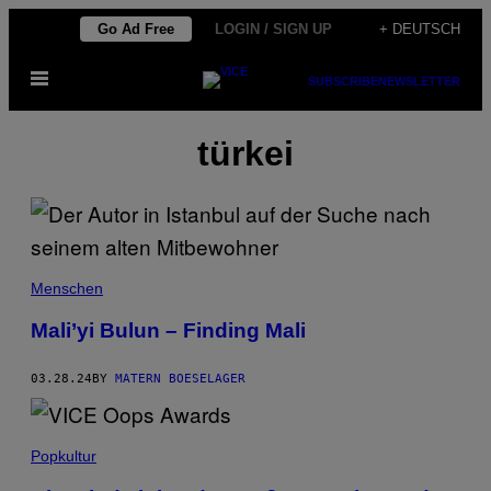
Skip
Go Ad Free
LOGIN / SIGN UP
+ DEUTSCH
to
Open
content
SUBSCRIBE
NEWSLETTER
Menu
türkei
Menschen
Mali’yi Bulun – Finding Mali
03.28.24
BY
MATERN BOESELAGER
Popkultur