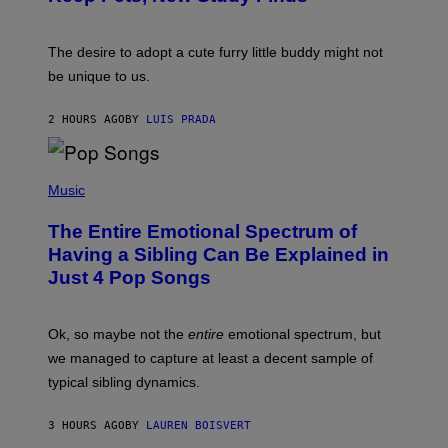
I
P
J
I
D
C
E
O
The desire to adopt a cute furry little buddy might not
M
T
be unique to us.
A
/
/
G
G
A
2 HOURS AGO
BY
LUIS PRADA
E
M
T
M
T
A
Y
-
(
I
R
P
Music
M
A
H
A
P
O
The Entire Emotional Spectrum of
G
H
T
E
O
O
Having a Sibling Can Be Explained in
S
V
B
Just 4 Pop Songs
I
Y
A
J
G
O
E
H
Ok, so maybe not the
entire
emotional spectrum, but
T
A
T
L
we managed to capture at least a decent sample of
Y
E
I
typical sibling dynamics.
/
M
G
A
E
G
3 HOURS AGO
BY
LAUREN BOISVERT
T
E
T