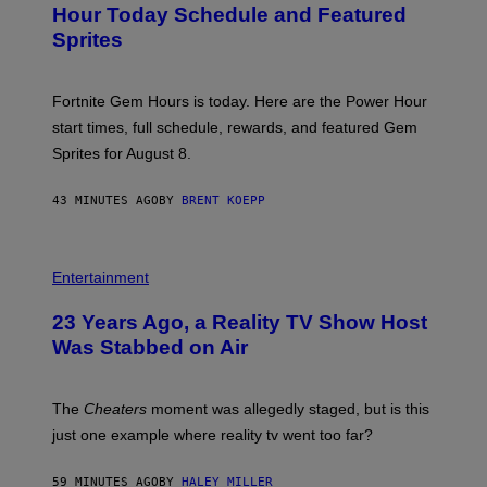
N
Hour Today Schedule and Featured
S
Sprites
H
O
T
:
Fortnite Gem Hours is today. Here are the Power Hour
E
P
start times, full schedule, rewards, and featured Gem
I
Sprites for August 8.
C
G
A
43 MINUTES AGO
BY
BRENT KOEPP
M
E
S
Entertainment
23 Years Ago, a Reality TV Show Host
Was Stabbed on Air
The
Cheaters
moment was allegedly staged, but is this
just one example where reality tv went too far?
59 MINUTES AGO
BY
HALEY MILLER