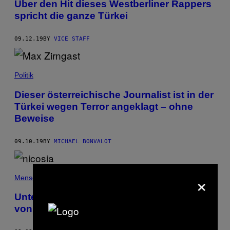
Über den Hit dieses Westberliner Rappers
spricht die ganze Türkei
09.12.19
BY
VICE STAFF
Politik
Dieser österreichische Journalist ist in der
Türkei wegen Terror angeklagt – ohne
Beweise
09.10.19
BY
MICHAEL BONVALOT
×
Menschen
Unterwegs in der letzten Hauptstadt, die
von einer Grenze geteilt wird