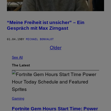
“Meine Freiheit ist unsicher” – Ein
Gespräch mit Max Zirngast
01.04.19
BY
MICHAEL BONVALOT
Older
See All
The Latest
S
C
Gaming
R
E
Fortnite Gem Hours Start Time: Power
E