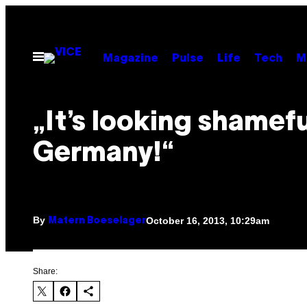
Skip
to
content
Open
Magazine
Pulse
Life
Tech
M
Menu
„It’s looking shamefu
Germany!“
By
October 16, 2013, 10:29am
Matern Boeselager
Share: