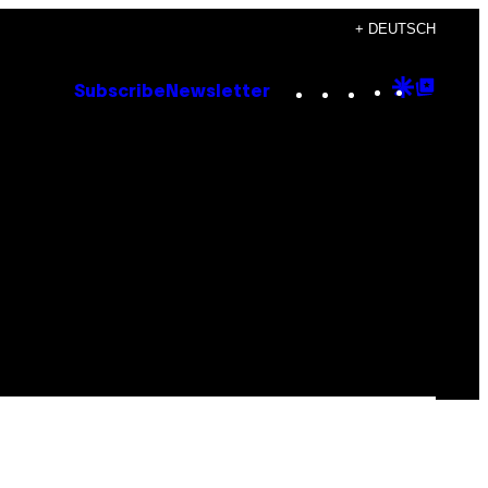
+ DEUTSCH
Instagram
TikTok
YouTube
Google
Goog
Subscribe
Newsletter
Discove
Top
Posts