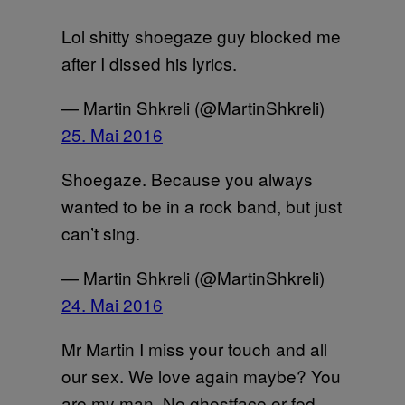
Lol shitty shoegaze guy blocked me
after I dissed his lyrics.
— Martin Shkreli (@MartinShkreli)
25. Mai 2016
Shoegaze. Because you always
wanted to be in a rock band, but just
can’t sing.
— Martin Shkreli (@MartinShkreli)
24. Mai 2016
Mr Martin I miss your touch and all
our sex. We love again maybe? You
are my man. No ghostface or fed