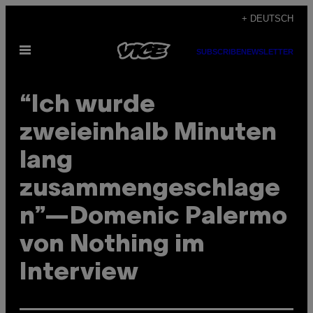
Skip
+ DEUTSCH
to
Open
content
SUBSCRIBE
NEWSLETTER
Menu
“Ich wurde
zweieinhalb Minuten
lang
zusammengeschlage
n”—Domenic Palermo
von Nothing im
Interview