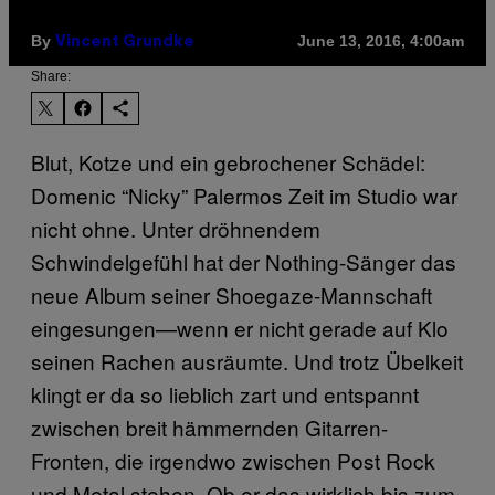
By
June 13, 2016, 4:00am
Vincent Grundke
Share:
Blut, Kotze und ein gebrochener Schädel:
Domenic “Nicky” Palermos Zeit im Studio war
nicht ohne. Unter dröhnendem
Schwindelgefühl hat der Nothing-Sänger das
neue Album seiner Shoegaze-Mannschaft
eingesungen—wenn er nicht gerade auf Klo
seinen Rachen ausräumte. Und trotz Übelkeit
klingt er da so lieblich zart und entspannt
zwischen breit hämmernden Gitarren-
Fronten, die irgendwo zwischen Post Rock
und Metal stehen. Ob er das wirklich bis zum