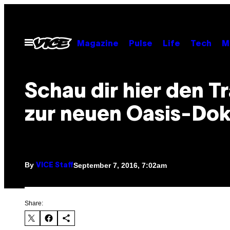
Skip
to
content
Open
Magazine
Pulse
Life
Tech
M
Menu
Schau dir hier den Tr
zur neuen Oasis-Dok
By
September 7, 2016, 7:02am
VICE Staff
Share: