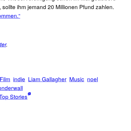
 sollte ihm jemand 20 Millionen Pfund zahlen.
kommen.“
ter
.
Film
indie
Liam Gallagher
Music
noel
nderwall
Top Stories