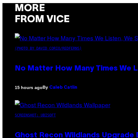
MORE
FROM VICE
(PHOTO BY DAVID CORIO/REDFERNS)
No Matter How Many Times We Lis
By
15 hours ago
Caleb Catlin
SCREENSHOT: UBISOFT
Ghost Recon Wildlands Upgrade 