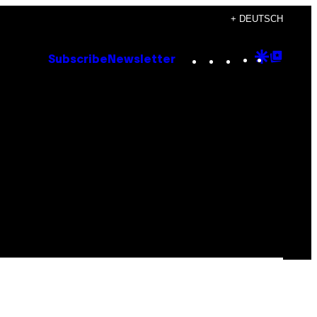
+ DEUTSCH
Instagram
TikTok
YouTube
Google
Goog
Subscribe
Newsletter
Discove
Top
Posts