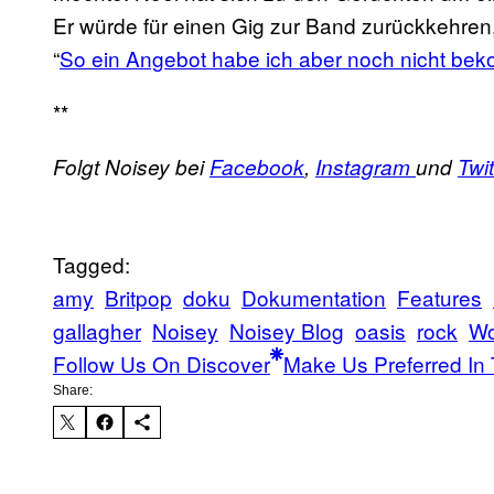
Er würde für einen Gig zur Band zurückkehren,
“
So ein Angebot habe ich aber noch nicht be
**
Folgt Noisey bei
Facebook
,
Instagram
und
Twit
Tagged:
amy
Britpop
doku
Dokumentation
Features
gallagher
Noisey
Noisey Blog
oasis
rock
Wo
Follow Us On Discover
Make Us Preferred In 
Share: