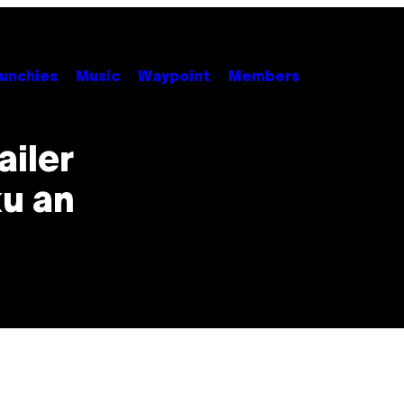
unchies
Music
Waypoint
Members
ailer
u an