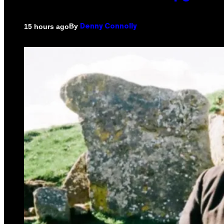
By
15 hours ago
Denny Connolly