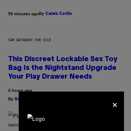
By
55 minutes ago
Caleb Catlin
SAM WATANUKI FOR VICE
This Discreet Lockable Sex Toy
Bag Is the Nightstand Upgrade
Your Play Drawer Needs
2 hours ago
×
By
| Reviewed by
Sam Watanuki
Ysolt Usigan
PHOTO BY SCOTT GRIES/GETTY IMAGES