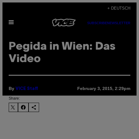
Skip
+ DEUTSCH
to
Open
content
SUBSCRIBE
NEWSLETTER
Menu
Pegida in Wien: Das
Video
By
February 3, 2015, 2:29pm
VICE Staff
Share: