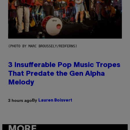
(PHOTO BY MARC BROUSSELY/REDFERNS)
3 Insufferable Pop Music Tropes
That Predate the Gen Alpha
Melody
By
3 hours ago
Lauren Boisvert
MORE