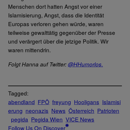
Menschen dort hatten Angst vor einer
Islamisierung, Angst, dass die Identität
Europas verloren gehen würde, waren
teilweise gewalttätig gegenüber der Presse
und verärgert über die jetzige Politik. Wir
waren mittendrin.
Folgt Hanna auf Twitter:
@HHumorlos.
Tagged:
abendland
FPÖ
freyung
Hooligans
Islamisi
erung
neonazis
News
Österreich
Patrioten
pegida
Pegida Wien
VICE News
Follow Us On Discover