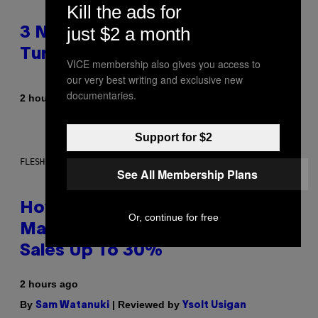
Kill the ads for
just $2 a month
3 No-Skip Pop-Punk Albums
Turning 20 This Year
VICE membership also gives you access to
our very best writing and exclusive new
documentaries.
By
2 hours ago
Dan Milam
Support for $2
FLESHLIGHT
See All Membership Plans
How To Stack Fleshlight’s Mix &
Or, continue for free
Match, Build Your Own Combo
Sales Up To 30%
2 hours ago
By
| Reviewed by
Sam Watanuki
Ysolt Usigan