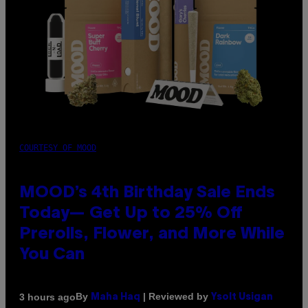
COURTESY OF MOOD
MOOD’s 4th Birthday Sale Ends
Today— Get Up to 25% Off
Prerolls, Flower, and More While
You Can
By
| Reviewed by
3 hours ago
Maha Haq
Ysolt Usigan