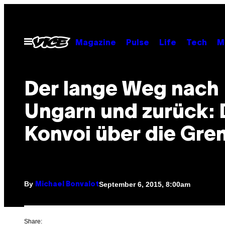
Skip
to
content
Open
Magazine
Pulse
Life
Tech
M
Menu
Der lange Weg nach
Ungarn und zurück: 
Konvoi über die Gre
By
September 6, 2015, 8:00am
Michael Bonvalot
Share: