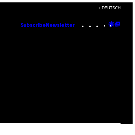
+ DEUTSCH
Instagram
TikTok
YouTube
Google
Goog
Subscribe
Newsletter
Discove
Top
Posts