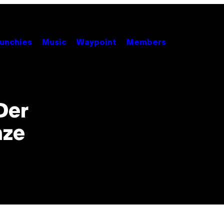
unchies
Music
Waypoint
Members
Der
nze