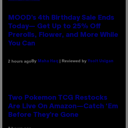
MOOD’s 4th Birthday Sale Ends
Today— Get Up to 25% Off
Prerolls, Flower, and More While
You Can
By
| Reviewed by
2 hours ago
Maha Haq
Ysolt Usigan
Two Pokemon TCG Restocks
Are Live On Amazon—Catch ‘Em
Before They’re Gone