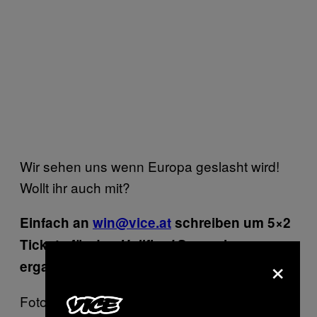
Wir sehen uns wenn Europa geslasht wird!
Wollt ihr auch mit?
Einfach an
win@vice.at
schreiben um 5×2
Tickets für das
Hellfjord
Screening zu
×
ergattern.
Fotos von
/slash