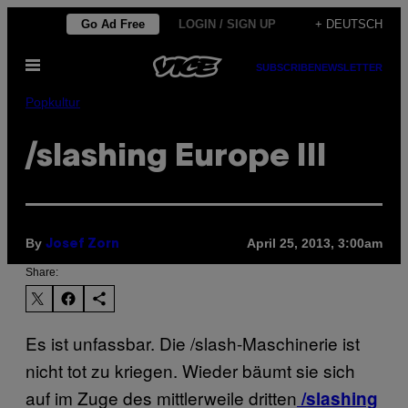
Skip
Go Ad Free
LOGIN / SIGN UP
+ DEUTSCH
to
Open
content
SUBSCRIBE
NEWSLETTER
Menu
Popkultur
/slashing Europe III
By
April 25, 2013, 3:00am
Josef Zorn
Share:
Es ist unfassbar. Die /slash-Maschinerie ist
nicht tot zu kriegen. Wieder bäumt sie sich
auf im Zuge des mittlerweile dritten
/slashing