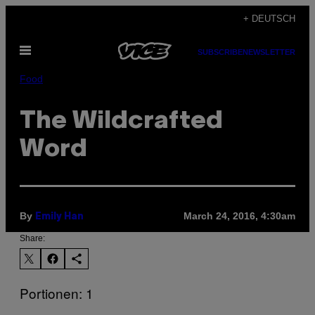
Skip
+ DEUTSCH
to
Open
content
SUBSCRIBE
NEWSLETTER
Menu
Food
The Wildcrafted
Word
By
March 24, 2016, 4:30am
Emily Han
Share:
Portionen: 1