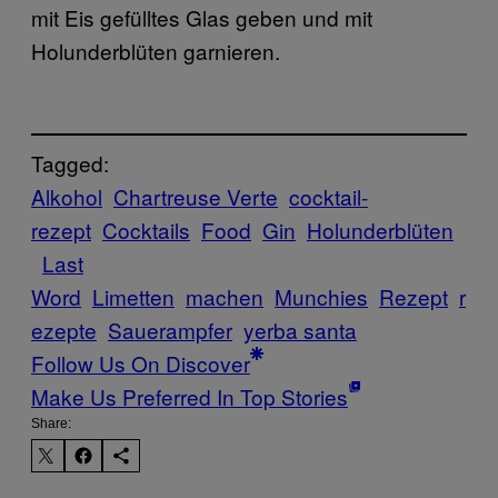
mit Eis gefülltes Glas geben und mit
Holunderblüten garnieren.
Tagged:
Alkohol
Chartreuse Verte
cocktail-
rezept
Cocktails
Food
Gin
Holunderblüten
Last
Word
Limetten
machen
Munchies
Rezept
r
ezepte
Sauerampfer
yerba santa
Follow Us On Discover
Make Us Preferred In Top Stories
Share: