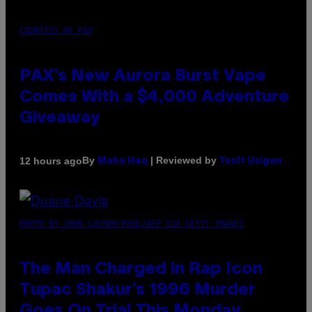
COURTESY OF PAX
PAX’s New Aurora Burst Vape
Comes With a $4,000 Adventure
Giveaway
By
| Reviewed by
12 hours ago
Maha Haq
Ysolt Usigan
PHOTO BY JOHN LOCHER/POOL/AFP VIA GETTY IMAGES
The Man Charged in Rap Icon
Tupac Shakur’s 1996 Murder
Goes On Trial This Monday