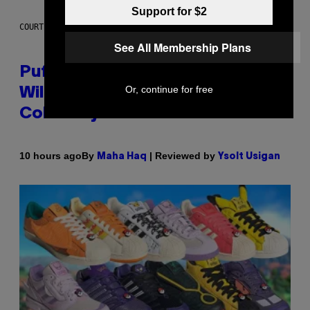
Support for $2
COURTESY OF PUFFCO
See All Membership Plans
Puffco Went Full Gamer With Its
Or, continue for free
Wild New Plasma Peak Pro
Colorway
By
| Reviewed by
10 hours ago
Maha Haq
Ysolt Usigan