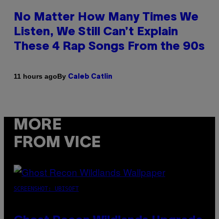
No Matter How Many Times We
Listen, We Still Can’t Explain
These 4 Rap Songs From the 90s
By
11 hours ago
Caleb Catlin
MORE
FROM VICE
SCREENSHOT: UBISOFT