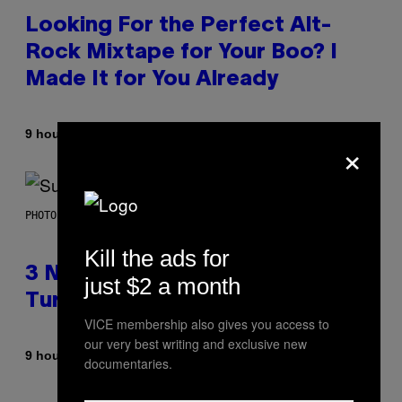
Looking For the Perfect Alt-
Rock Mixtape for Your Boo? I
Made It for You Already
By
9 hours ago
Lauren Boisvert
×
PHOTO BY NIELS VAN IPEREN/GETTY IMAGES
Kill the ads for
3 No-Skip Britpop Albums
just $2 a month
Turning 30 This Year
VICE membership also gives you access to
our very best writing and exclusive new
By
9 hours ago
Dan Milam
documentaries.