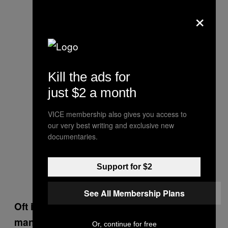
×
Kill the ads for
just $2 a month
VICE membership also gives you access to
our very best writing and exclusive new
documentaries.
Support for $2
See All Membership Plans
Oft ist es so, dass der Mensch, mit dem
man zusammen ist, alles sein soll:
Or, continue for free