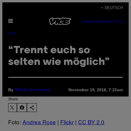
Skip
+ DEUTSCH
to
Open
content
SUBSCRIBE
NEWSLETTER
Menu
Sex
“Trennt euch so
selten wie möglich”
By
November 15, 2016, 7:22am
Wlada Kolosowa
Share:
Foto:
Andrea Rose
|
Flickr
|
CC BY 2.0