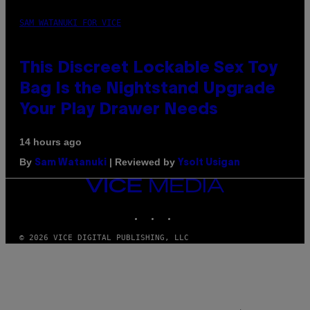
SAM WATANUKI FOR VICE
This Discreet Lockable Sex Toy
Bag Is the Nightstand Upgrade
Your Play Drawer Needs
14 hours ago
By
| Reviewed by
Sam Watanuki
Ysolt Usigan
VICE
MEDIA
INSTAGRAM
TIKTOK
YOUTUBE
© 2026 VICE DIGITAL PUBLISHING, LLC