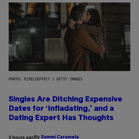
PHOTO: PIXELSEFFECT / GETTY IMAGES
Singles Are Ditching Expensive
Dates for ‘Infladating,’ and a
Dating Expert Has Thoughts
By
3 hours ago
Sammi Caramela